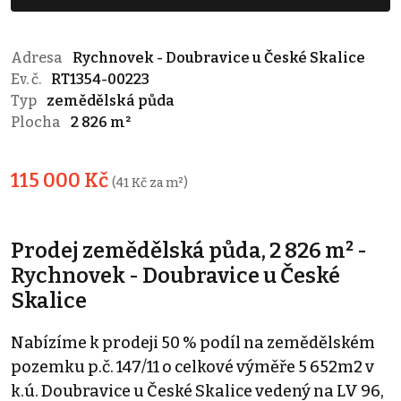
Adresa
Rychnovek - Doubravice u České Skalice
Ev. č.
RT1354-00223
Typ
zemědělská půda
Plocha
2 826 m²
115 000 Kč
(41 Kč za m²)
Prodej zemědělská půda, 2 826 m² -
Rychnovek - Doubravice u České
Skalice
Nabízíme k prodeji 50 % podíl na zemědělském
pozemku p.č. 147/11 o celkové výměře 5 652m2 v
k.ú. Doubravice u České Skalice vedený na LV 96,