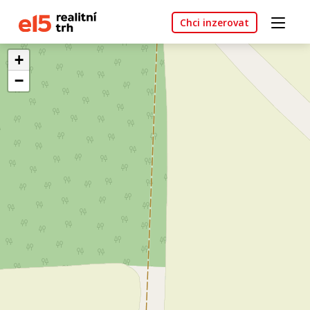
Chci inzerovat
+
−