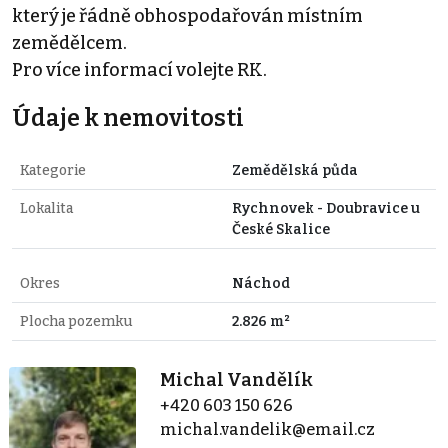
který je řádně obhospodařován místním
zemědělcem.
Pro více informací volejte RK.
Údaje k nemovitosti
Kategorie
Zemědělská půda
Lokalita
Rychnovek - Doubravice u
České Skalice
Okres
Náchod
Plocha pozemku
2.826 m²
Michal Vandělík
+420 603 150 626
michal.vandelik@email.cz