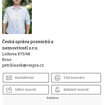
Česká správa pozemků a
nemovitostí s.r.o.
Lelkova 873/48
Brno
petr.blazek@cespra.cz
Kontaktovat
Tisk inzerátu
Sdílet inzerát
Nahlásit inzerát