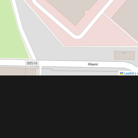
Leaflet
|
Obchodní 
© 2022 - 2026 Copyright CZECH NEWS CENT
společnosti
|
Informace o zpracování osobníc