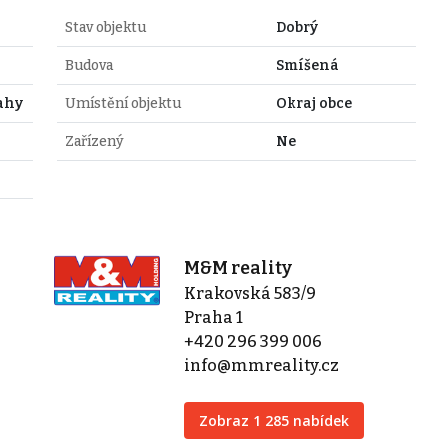
Stav objektu
Dobrý
Budova
Smíšená
ahy
Umístění objektu
Okraj obce
Zařízený
Ne
M&M reality
Krakovská 583/9
Praha 1
+420 296 399 006
info@mmreality.cz
Zobraz 1 285 nabídek