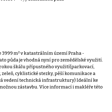
e 3999 m² v katastrálním území Praha -
Tato půda je vhodná nyní pro zemědělské využití.
irokou škálu přípustného využití(parkovací,
 zeleň, cyklistické stezky, pěší komunikace a
á vedení technická infrastruktury) Ideální ke
ožnou zástavbu. Více informací i makléře této