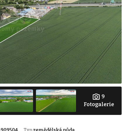
9
Fotogalerie
-909504
Typ
zemědělská půda