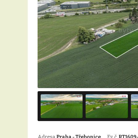
Adresa
Praha - Třebonice
Ev. č.
RT1609