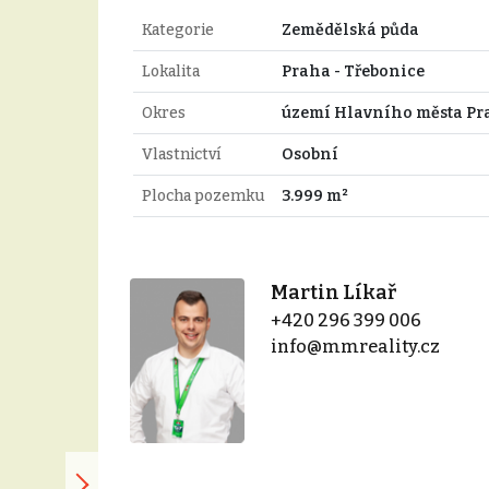
Kategorie
Zemědělská půda
Lokalita
Praha - Třebonice
Okres
území Hlavního města Pr
Vlastnictví
Osobní
Plocha pozemku
3.999 m²
Martin Líkař
+420 296 399 006
info@mmreality.cz