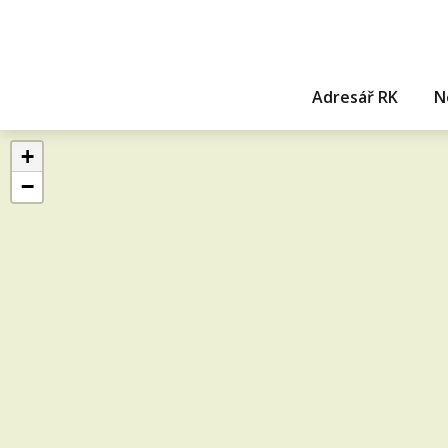
Adresář RK
N
+
−