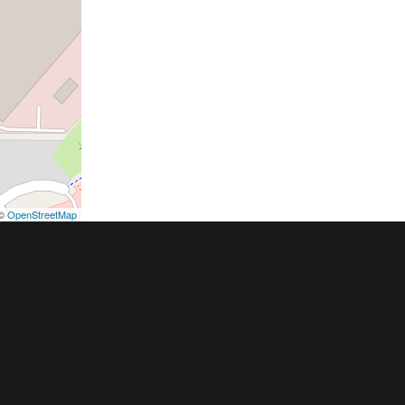
©
OpenStreetMap
podmínky
Pravidla inzerce
Ceník
Registrace
ER a.s. a dodavatelé obsahu |
Autorská práva k publikovaným materiálů
h údajů
|
Cookies
|
Nastavení soukromí
|
Vlastnická struktura
|
Jednotné k