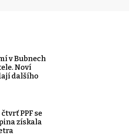
mí v Bubnech
ele. Noví
dají dalšího
čtvrť PPF se
pina získala
etra