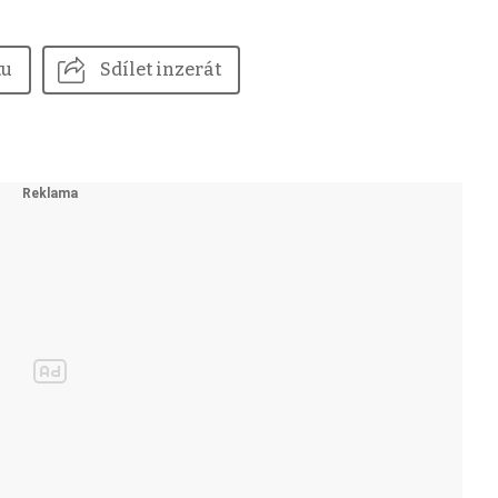
tu
Sdílet inzerát