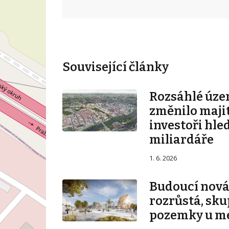
Související články
Rozsáhlé úze
změnilo majit
investoři hle
miliardáře
1. 6. 2026
Budoucí nová 
rozrůstá, sku
pozemky u m