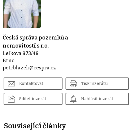
Česká správa pozemků a
nemovitostí s.r.o.
Lelkova 873/48
Brno
petr.blazek@cespra.cz
Kontaktovat
Tisk inzerátu
Sdílet inzerát
Nahlásit inzerát
Související články