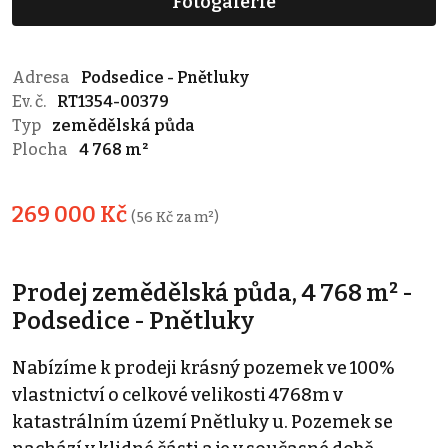
Fotogalerie
Adresa
Podsedice - Pnětluky
Ev. č.
RT1354-00379
Typ
zemědělská půda
Plocha
4 768 m²
269 000 Kč
(56 Kč za m²)
Prodej zemědělská půda, 4 768 m² -
Podsedice - Pnětluky
Nabízíme k prodeji krásný pozemek ve 100%
vlastnictví o celkové velikosti 4768m v
katastrálním území Pnětluky u. Pozemek se