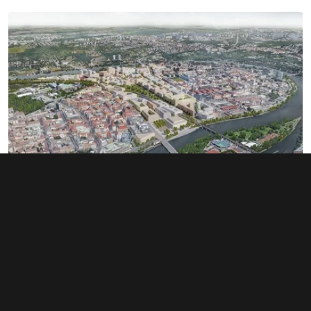
Rozsáhlé území v Bubnech změnilo
majitele. Noví investoři hledají dalšího
miliardáře
1. 6. 2026