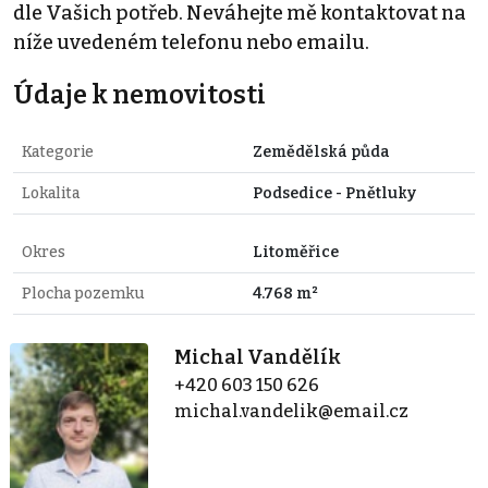
dle Vašich potřeb. Neváhejte mě kontaktovat na
níže uvedeném telefonu nebo emailu.
Údaje k nemovitosti
Kategorie
Zemědělská půda
Lokalita
Podsedice - Pnětluky
Okres
Litoměřice
Plocha pozemku
4.768 m²
Michal Vandělík
+420 603 150 626
michal.vandelik@email.cz