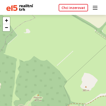
Chci inzerovat
+
−