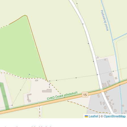
Leaflet
|
©
OpenStreetMap