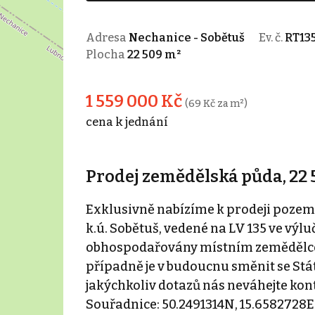
Adresa
Nechanice - Sobětuš
Ev. č.
RT13
Plocha
22 509 m²
1 559 000 Kč
(69 Kč za m²)
cena k jednání
Prodej zemědělská půda, 22 
Exklusivně nabízíme k prodeji pozemky
k.ú. Sobětuš, vedené na LV 135 ve výluč
obhospodařovány místním zemědělce
případně je v budoucnu směnit se S
jakýchkoliv dotazů nás neváhejte kon
Souřadnice: 50.2491314N, 15.6582728E