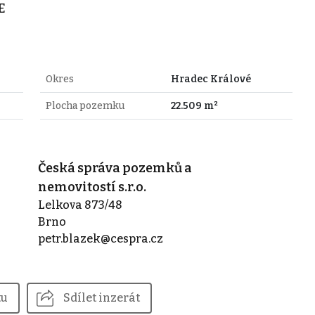
E
Okres
Hradec Králové
Plocha pozemku
22.509 m²
Česká správa pozemků a
nemovitostí s.r.o.
Lelkova 873/48
Brno
petr.blazek@cespra.cz
tu
Sdílet inzerát