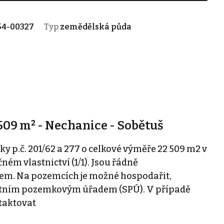
54-00327
Typ
zemědělská půda
509 m² - Nechanice - Sobětuš
 p.č. 201/62 a 277 o celkové výměře 22 509 m2 v
ném vlastnictví (1/1). Jsou řádně
m. Na pozemcích je možné hospodařit,
tátním pozemkovým úřadem (SPÚ). V případě
taktovat