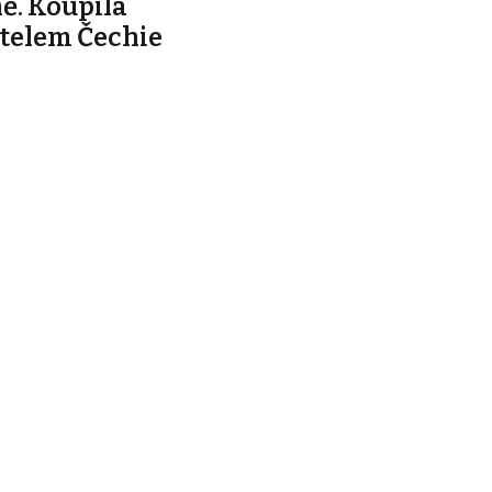
ě. Koupila
telem Čechie