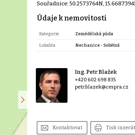
Souřadnice: 50.2573764N, 15.6687394
Údaje k nemovitosti
Kategorie
Zemědělská půda
Lokalita
Nechanice - Sobětuš
Ing. Petr Blažek
+420 602 698 835
petr.blazek@cespra.cz
Kontaktovat
Tisk inzerá