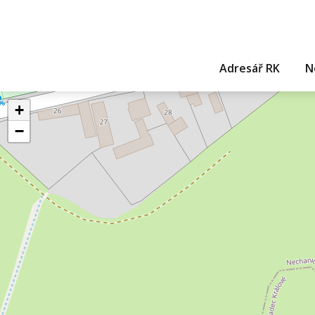
Adresář RK
N
+
−