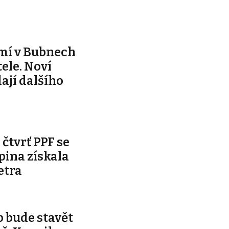
mí v Bubnech
ele. Noví
dají dalšího
čtvrť PPF se
pina získala
etra
 bude stavět