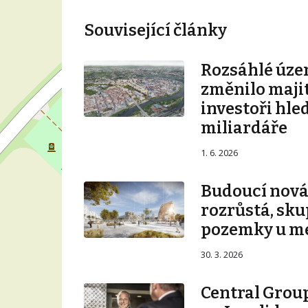
Související články
Rozsáhlé úze
změnilo majit
investoři hle
miliardáře
1. 6. 2026
Budoucí nová 
rozrůstá, sku
pozemky u m
30. 3. 2026
Central Group