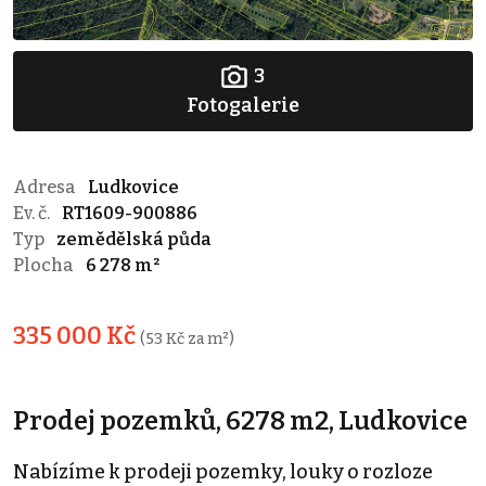
3
Fotogalerie
Adresa
Ludkovice
Ev. č.
RT1609-900886
Typ
zemědělská půda
Plocha
6 278 m²
335 000 Kč
(53 Kč za m²)
Prodej pozemků, 6278 m2, Ludkovice
Nabízíme k prodeji pozemky, louky o rozloze