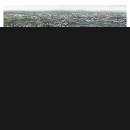
Rozsáhlé území v Bubnech změnilo
majitele. Noví investoři hledají dalšího
miliardáře
1. 6. 2026