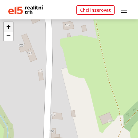
Chci inzerovat
+
−