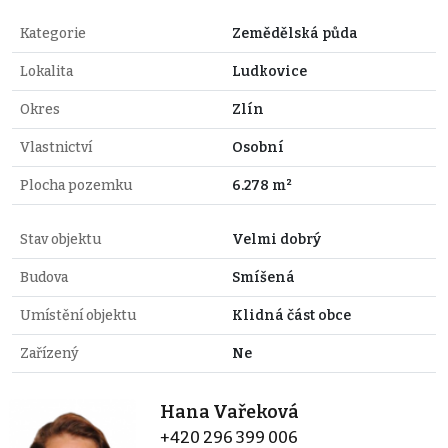
Kategorie
Zemědělská půda
Lokalita
Ludkovice
Okres
Zlín
Vlastnictví
Osobní
Plocha pozemku
6.278 m²
Stav objektu
Velmi dobrý
Budova
Smíšená
Umístění objektu
Klidná část obce
Zařízený
Ne
Hana Vařeková
+420 296 399 006