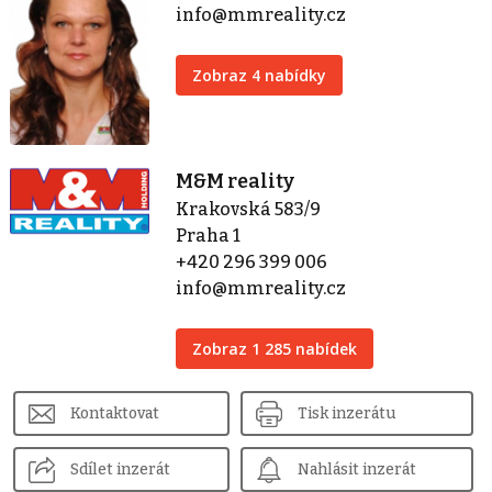
info@mmreality.cz
Zobraz 4 nabídky
M&M reality
Krakovská 583/9
Praha 1
+420 296 399 006
info@mmreality.cz
Zobraz 1 285 nabídek
Kontaktovat
Tisk inzerátu
Sdílet inzerát
Nahlásit inzerát