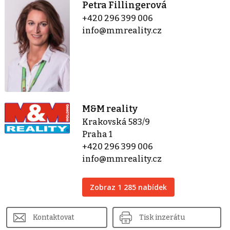
Petra Fillingerová
+420 296 399 006
info@mmreality.cz
M&M reality
Krakovská 583/9
Praha 1
+420 296 399 006
info@mmreality.cz
Zobraz 1 285 nabídek
Kontaktovat
Tisk inzerátu