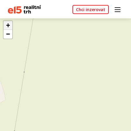
Chci inzerovat
+
−