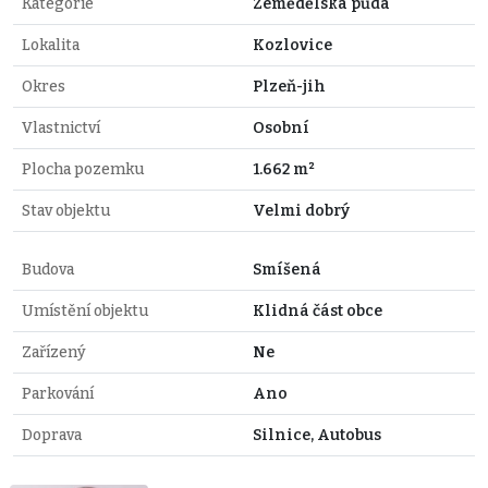
Kategorie
Zemědělská půda
Lokalita
Kozlovice
Okres
Plzeň-jih
Vlastnictví
Osobní
Plocha pozemku
1.662 m²
Stav objektu
Velmi dobrý
Budova
Smíšená
Umístění objektu
Klidná část obce
Zařízený
Ne
Parkování
Ano
Doprava
Silnice, Autobus