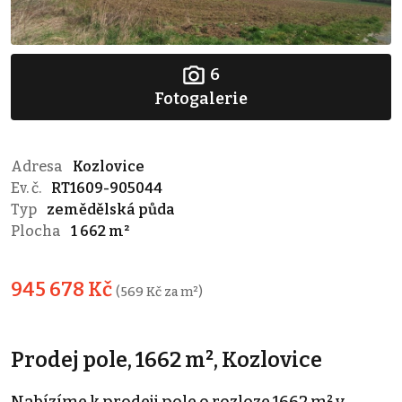
6
Fotogalerie
Adresa
Kozlovice
Ev. č.
RT1609-905044
Typ
zemědělská půda
Plocha
1 662 m²
945 678 Kč
(569 Kč za m²)
Prodej pole, 1662 m², Kozlovice
Nabízíme k prodeji pole o rozloze 1662 m² v