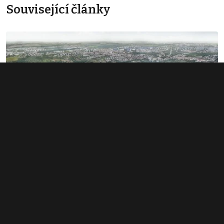
Související články
Rozsáhlé území v Bubnech změnilo
majitele. Noví investoři hledají dalšího
miliardáře
1. 6. 2026