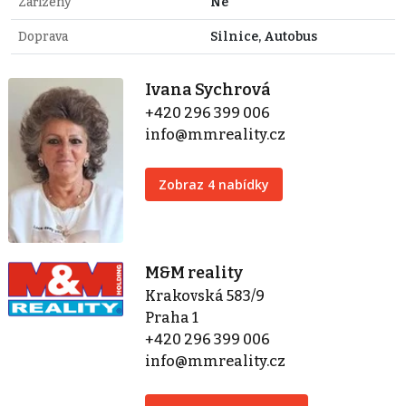
Zařízený
Ne
Doprava
Silnice, Autobus
Ivana Sychrová
+420 296 399 006
info@mmreality.cz
Zobraz 4 nabídky
M&M reality
Krakovská 583/9
Praha 1
+420 296 399 006
info@mmreality.cz