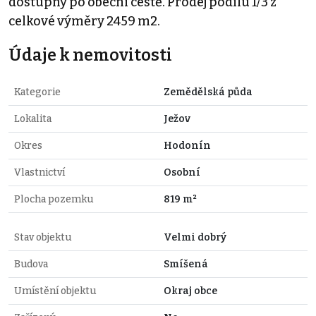
dostupný po obecní cestě. Prodej podílu 1/3 z
celkové výměry 2459 m2.
Údaje k nemovitosti
Kategorie
Zemědělská půda
Lokalita
Ježov
Okres
Hodonín
Vlastnictví
Osobní
Plocha pozemku
819 m²
Stav objektu
Velmi dobrý
Budova
Smíšená
Umístění objektu
Okraj obce