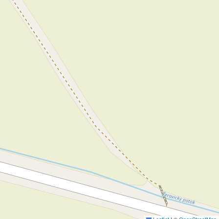
Leaflet
|
©
OpenStreetMap