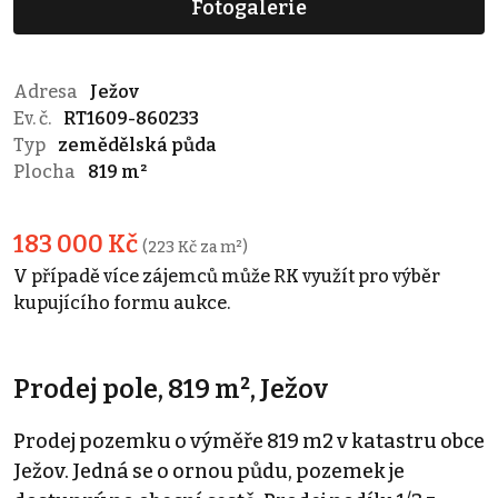
Fotogalerie
Adresa
Ježov
Ev. č.
RT1609-860233
Typ
zemědělská půda
Plocha
819 m²
183 000 Kč
(223 Kč za m²)
V případě více zájemců může RK využít pro výběr
kupujícího formu aukce.
Prodej pole, 819 m², Ježov
Prodej pozemku o výměře 819 m2 v katastru obce
Ježov. Jedná se o ornou půdu, pozemek je