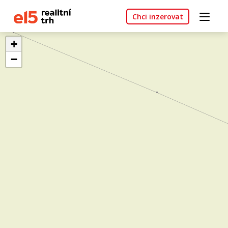
Chci inzerovat
+
−