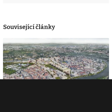
Související články
Rozsáhlé území v Bubnech změnilo
majitele. Noví investoři hledají dalšího