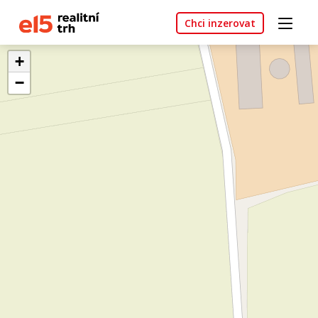
Chci inzerovat
+
−