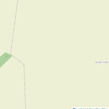
Leaflet
|
©
OpenStreetMap