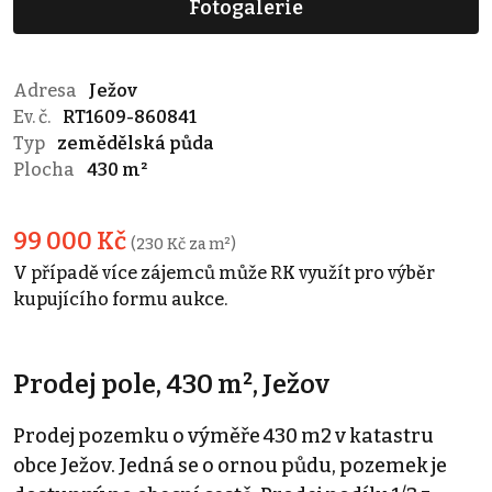
Fotogalerie
Adresa
Ježov
Ev. č.
RT1609-860841
Typ
zemědělská půda
Plocha
430 m²
99 000 Kč
(230 Kč za m²)
V případě více zájemců může RK využít pro výběr
kupujícího formu aukce.
Prodej pole, 430 m², Ježov
Prodej pozemku o výměře 430 m2 v katastru
obce Ježov. Jedná se o ornou půdu, pozemek je