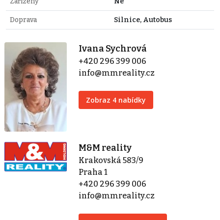
Zařízený
Ne
Doprava
Silnice, Autobus
Ivana Sychrová
+420 296 399 006
info@mmreality.cz
Zobraz 4 nabídky
M&M reality
Krakovská 583/9
Praha 1
+420 296 399 006
info@mmreality.cz