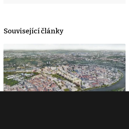
Související články
Rozsáhlé území v Bubnech změnilo
majitele. Noví investoři hledají dalšího