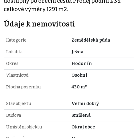
dostupný po obecní cestě. Prodej podílu 1/3 z
celkové výměry 1291 m2.
Údaje k nemovitosti
Kategorie
Zemědělská půda
Lokalita
Ježov
Okres
Hodonín
Vlastnictví
Osobní
Plocha pozemku
430 m²
Stav objektu
Velmi dobrý
Budova
Smíšená
Umístění objektu
Okraj obce