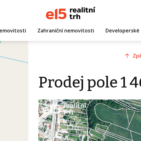
emovitosti
Zahraniční nemovitosti
Developerské 
Zpě
Prodej pole 1 4