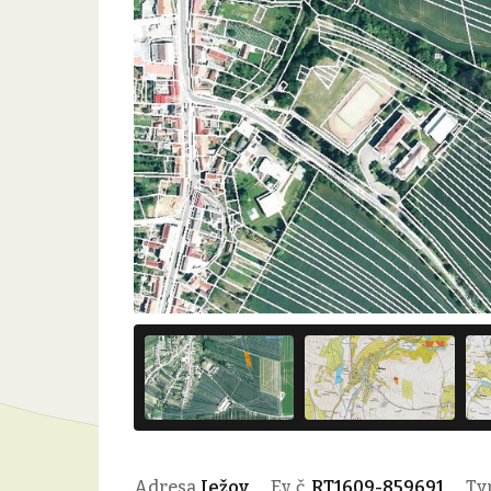
Adresa
Ježov
Ev. č.
RT1609-859691
Ty