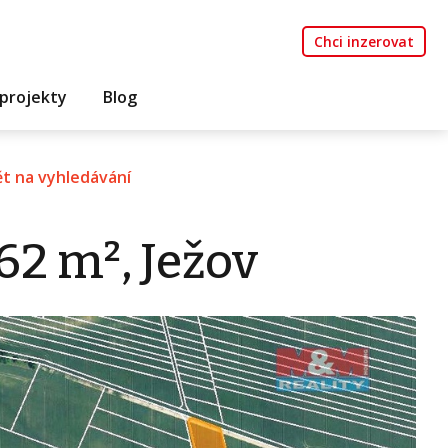
Chci inzerovat
projekty
Blog
t na vyhledávání
62 m², Ježov