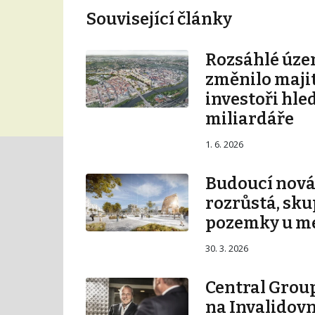
Související články
Rozsáhlé úze
změnilo majit
investoři hle
miliardáře
1. 6. 2026
Budoucí nová 
rozrůstá, sku
pozemky u m
30. 3. 2026
Central Group
na Invalidovn