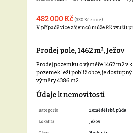
482 000 Kč
(330 Kč za m²)
V případě více zájemců může RK využít p
Prodej pole, 1462 m², Ježov
Prodej pozemku o výměře 1462 m2 v ka
pozemek leží poblíž obce, je dostupný p
výměry 4386 m2.
Údaje k nemovitosti
Kategorie
Zemědělská půda
Lokalita
Ježov
Okres
Hodonín