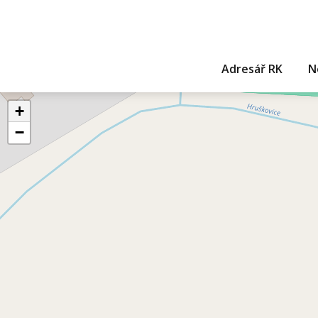
Adresář RK
N
+
−