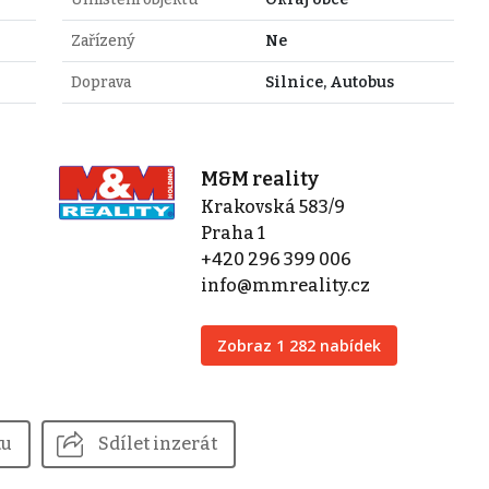
Zařízený
Ne
Doprava
Silnice, Autobus
M&M reality
Krakovská 583/9
Praha 1
+420 296 399 006
info@mmreality.cz
Zobraz 1 282 nabídek
tu
Sdílet inzerát