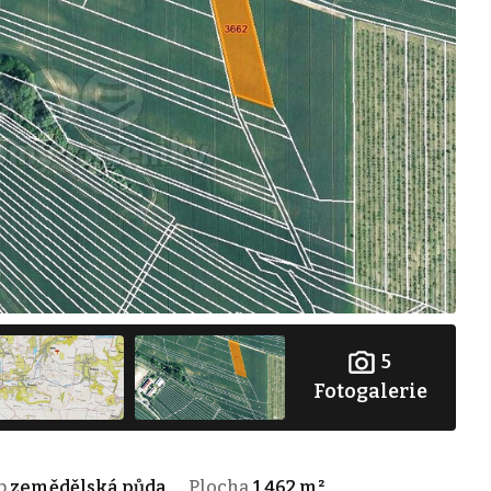
5
Fotogalerie
p
zemědělská půda
Plocha
1 462 m²