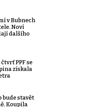
mí v Bubnech
ele. Noví
dají dalšího
čtvrť PPF se
pina získala
etra
 bude stavět
ě. Koupila