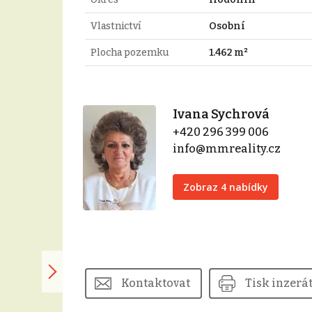
Vlastnictví
Osobní
Plocha pozemku
1.462 m²
Ivana Sychrová
+420 296 399 006
info@mmreality.cz
Zobraz 4 nabídky
Kontaktovat
Tisk inzerá