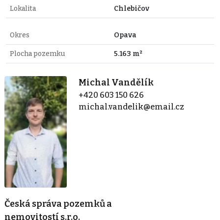
Lokalita
Chlebičov
Okres
Opava
Plocha pozemku
5.163 m²
Michal Vandělík
+420 603 150 626
michal.vandelik@email.cz
Česká správa pozemků a
nemovitostí s.r.o.