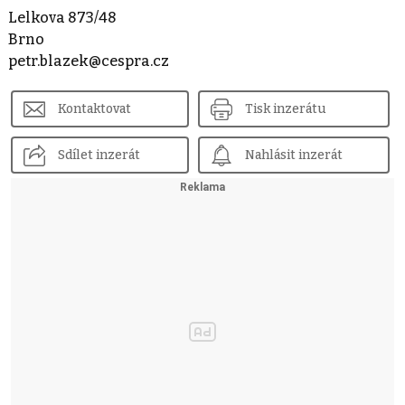
Lelkova 873/48
Brno
petr.blazek@cespra.cz
Kontaktovat
Tisk inzerátu
Sdílet inzerát
Nahlásit inzerát