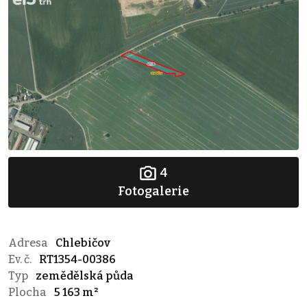
4
Fotogalerie
Adresa
Chlebičov
Ev. č.
RT1354-00386
Typ
zemědělská půda
Plocha
5 163 m²