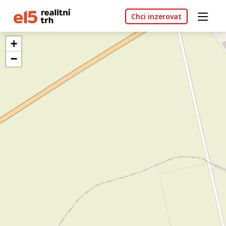
Chci inzerovat
+
−