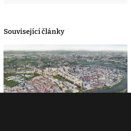
Související články
Rozsáhlé území v Bubnech změnilo
majitele. Noví investoři hledají dalšího