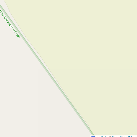
Leaflet
|
©
OpenStreetMap