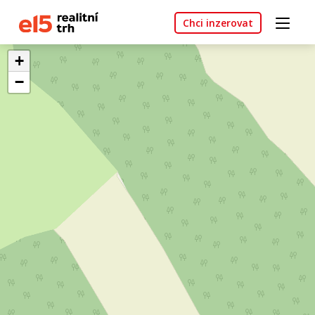
Chci inzerovat
+
−