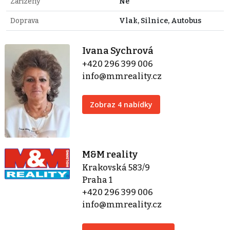
Zařízený
Ne
Doprava
Vlak, Silnice, Autobus
Ivana Sychrová
+420 296 399 006
info@mmreality.cz
Zobraz 4 nabídky
M&M reality
Krakovská 583/9
Praha 1
+420 296 399 006
info@mmreality.cz