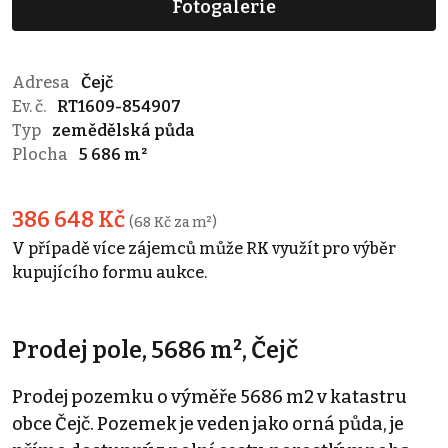
Fotogalerie
Adresa
Čejč
Ev. č.
RT1609-854907
Typ
zemědělská půda
Plocha
5 686 m²
386 648 Kč
(68 Kč za m²)
V případě více zájemců může RK využít pro výběr
kupujícího formu aukce.
Prodej pole, 5686 m², Čejč
Prodej pozemku o výměře 5686 m2 v katastru
obce Čejč. Pozemek je veden jako orná půda, je