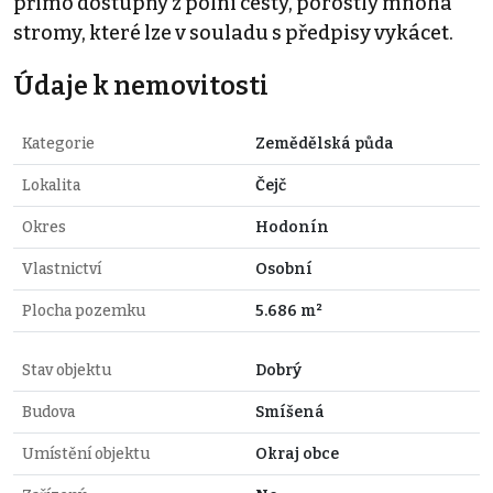
přímo dostupný z polní cesty, porostlý mnoha
stromy, které lze v souladu s předpisy vykácet.
Údaje k nemovitosti
Kategorie
Zemědělská půda
Lokalita
Čejč
Okres
Hodonín
Vlastnictví
Osobní
Plocha pozemku
5.686 m²
Stav objektu
Dobrý
Budova
Smíšená
Umístění objektu
Okraj obce