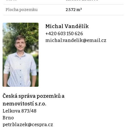
Plocha pozemku
2.572 m²
Michal Vandělík
+420 603 150 626
michal.vandelik@email.cz
Česká správa pozemků a
nemovitostí s.r.o.
Lelkova 873/48
Brno
petr.blazek@cespra.cz