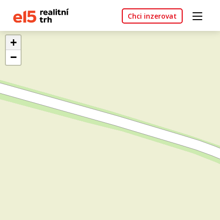
Chci inzerovat
+
−