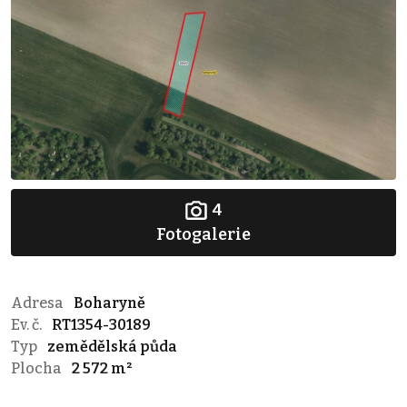
4
Fotogalerie
Adresa
Boharyně
Ev. č.
RT1354-30189
Typ
zemědělská půda
Plocha
2 572 m²