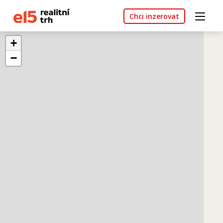
Chci inzerovat
+
−