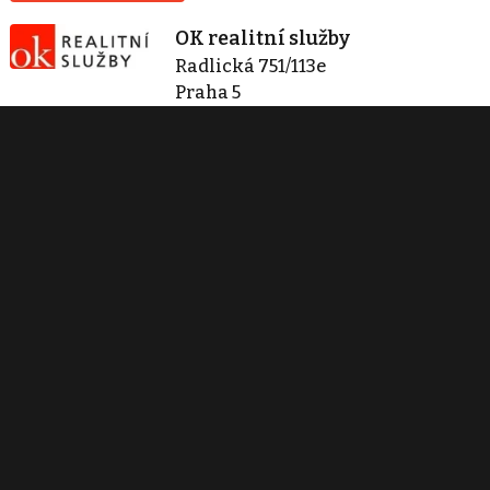
OK realitní služby
Radlická 751/113e
Praha 5
+420 800 100 164
okrealitnisluzby@bcas.cz
Zobraz 66 nabídek
Kontaktovat
Tisk inzerátu
Sdílet inzerát
Nahlásit inzerát