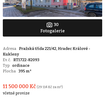
30
Fotogalerie
Adresa
Pražská třída 221/42, Hradec Králové -
Kukleny
Ev. č.
RT1722-82093
Typ
ordinace
Plocha
395 m²
11 500 000 Kč
(29 114 Kč za m²)
včetně provize