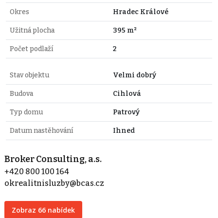
Okres
Hradec Králové
Užitná plocha
395 m²
Počet podlaží
2
Stav objektu
Velmi dobrý
Budova
Cihlová
Typ domu
Patrový
Datum nastěhování
Ihned
Broker Consulting, a.s.
+420 800 100 164
okrealitnisluzby@bcas.cz
Zobraz 66 nabídek