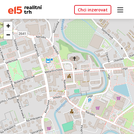
Chci inzerovat
+
−