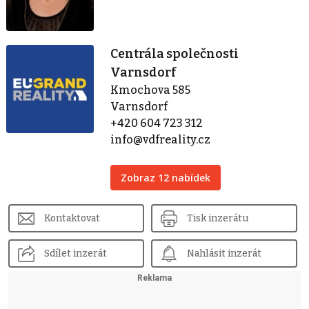
Centrála společnosti
Varnsdorf
Kmochova 585
Varnsdorf
+420 604 723 312
info@vdfreality.cz
Zobraz 12 nabídek
Kontaktovat
Tisk inzerátu
Sdílet inzerát
Nahlásit inzerát