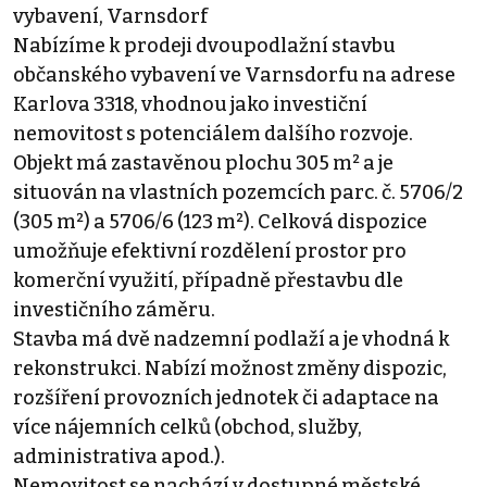
vybavení, Varnsdorf
Nabízíme k prodeji dvoupodlažní stavbu
občanského vybavení ve Varnsdorfu na adrese
Karlova 3318, vhodnou jako investiční
nemovitost s potenciálem dalšího rozvoje.
Objekt má zastavěnou plochu 305 m² a je
situován na vlastních pozemcích parc. č. 5706/2
(305 m²) a 5706/6 (123 m²). Celková dispozice
umožňuje efektivní rozdělení prostor pro
komerční využití, případně přestavbu dle
investičního záměru.
Stavba má dvě nadzemní podlaží a je vhodná k
rekonstrukci. Nabízí možnost změny dispozic,
rozšíření provozních jednotek či adaptace na
více nájemních celků (obchod, služby,
administrativa apod.).
Nemovitost se nachází v dostupné městské