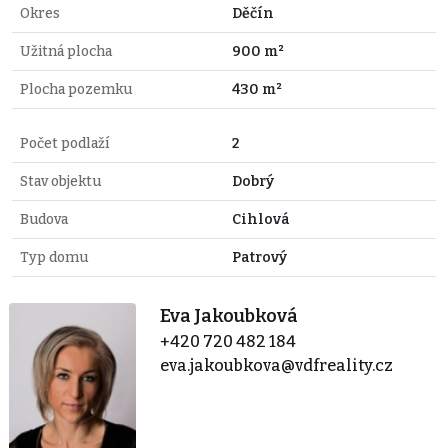
Okres
Děčín
Užitná plocha
900 m²
Plocha pozemku
430 m²
Počet podlaží
2
Stav objektu
Dobrý
Budova
Cihlová
Typ domu
Patrový
Eva Jakoubková
+420 720 482 184
eva.jakoubkova@vdfreality.cz