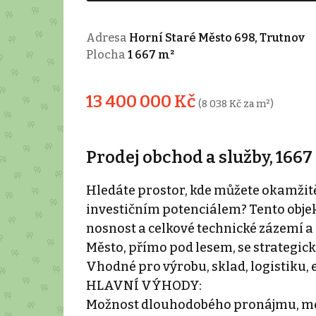
Adresa
Horní Staré Město 698, Trutnov
Plocha
1 667 m²
13 400 000 Kč
(8 038 Kč za m²)
Prodej obchod a služby, 1667
Hledáte prostor, kde můžete okamžitě
investičním potenciálem? Tento objek
nosnost a celkové technické zázemí a 
Město, přímo pod lesem, se strategic
Vhodné pro výrobu, sklad, logistiku, 
HLAVNÍ VÝHODY:
Možnost dlouhodobého pronájmu, možn