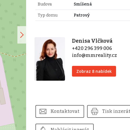
Budova
Smíšená
Typ domu
Patrový
Denisa Vlčková
+420 296 399 006
info@mmreality.cz
Zobraz 8 nabídek
Kontaktovat
Tisk inzerá
Nahlásit inzerát