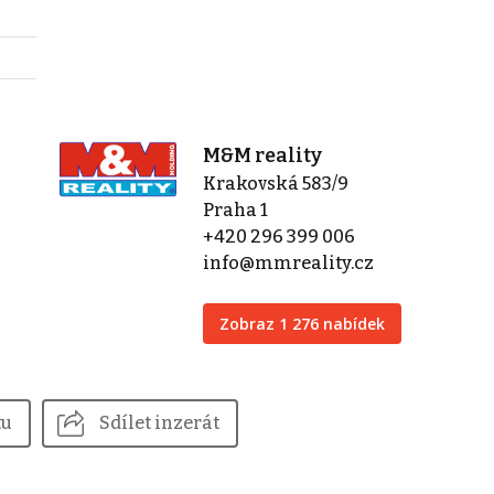
M&M reality
Krakovská 583/9
Praha 1
+420 296 399 006
info@mmreality.cz
Zobraz 1 276 nabídek
tu
Sdílet inzerát