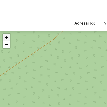
Adresář RK
N
+
−