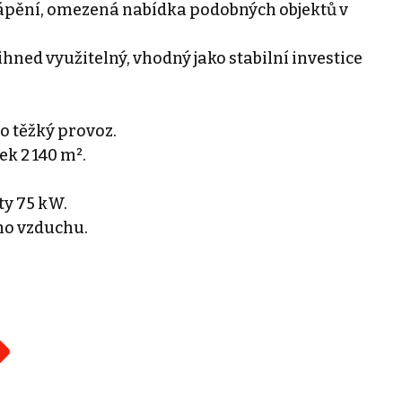
ápění, omezená nabídka podobných objektů v
hned využitelný, vhodný jako stabilní investice
o těžký provoz.
ek 2 140 m².
ty 75 kW.
ho vzduchu.