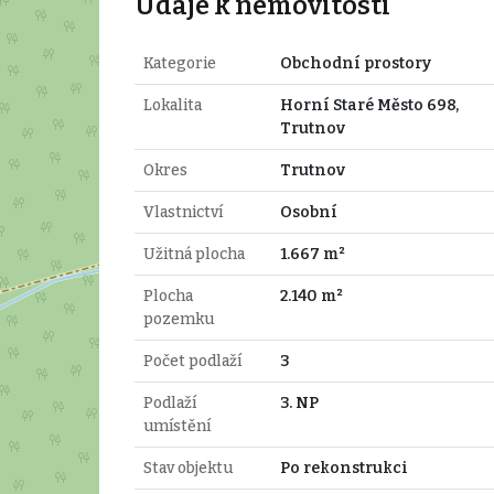
Údaje k nemovitosti
Kategorie
Obchodní prostory
Lokalita
Horní Staré Město 698,
Trutnov
Okres
Trutnov
Vlastnictví
Osobní
Užitná plocha
1.667 m²
Plocha
2.140 m²
pozemku
Počet podlaží
3
Podlaží
3. NP
umístění
Stav objektu
Po rekonstrukci