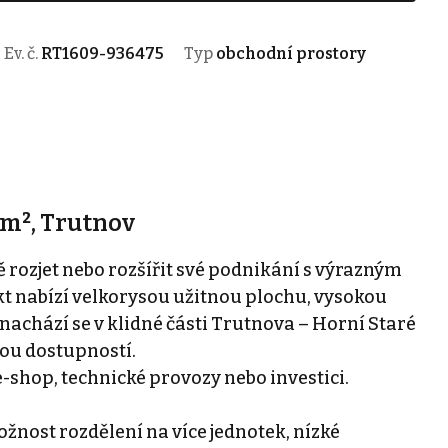
Ev. č.
RT1609-936475
Typ
obchodní prostory
 m², Trutnov
 rozjet nebo rozšířit své podnikání s výrazným
t nabízí velkorysou užitnou plochu, vysokou
nachází se v klidné části Trutnova – Horní Staré
kou dostupností.
e-shop, technické provozy nebo investici.
ost rozdělení na více jednotek, nízké