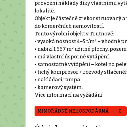
provozní náklady díky vlastnímu vyt
lokalitě.
Objekt je částečně zrekonstruovaný a i
do komerčních nemovitostí.
Tento výrobní objekt v Trutnově:
• vysoká nosnost 4–5 t/m² – vhodné pr
• nabízí 1 667 m² užitné plochy, pozem
• má vlastní úsporné vytápění.
• samostatné vytápění – kotel na pele
• tichý kompresor + rozvody stlačené
• nakládací rampa.
• kamerový systém.
Více informací na vyžádání
MIMOŘÁDNĚ NEHOSPODÁRNÁ
G