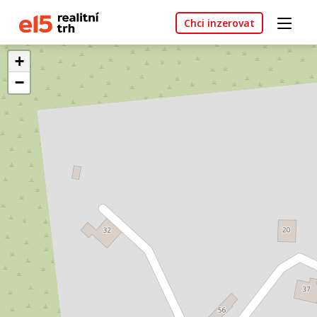
Chci inzerovat
+
−