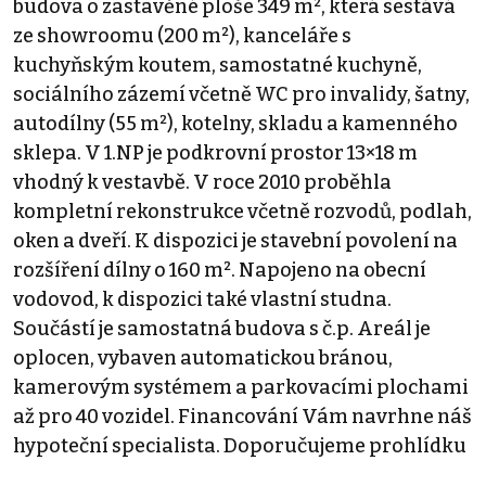
budova o zastavěné ploše 349 m², která sestává
ze showroomu (200 m²), kanceláře s
kuchyňským koutem, samostatné kuchyně,
sociálního zázemí včetně WC pro invalidy, šatny,
autodílny (55 m²), kotelny, skladu a kamenného
sklepa. V 1.NP je podkrovní prostor 13×18 m
vhodný k vestavbě. V roce 2010 proběhla
kompletní rekonstrukce včetně rozvodů, podlah,
oken a dveří. K dispozici je stavební povolení na
rozšíření dílny o 160 m². Napojeno na obecní
vodovod, k dispozici také vlastní studna.
Součástí je samostatná budova s č.p. Areál je
oplocen, vybaven automatickou bránou,
kamerovým systémem a parkovacími plochami
až pro 40 vozidel. Financování Vám navrhne náš
hypoteční specialista. Doporučujeme prohlídku