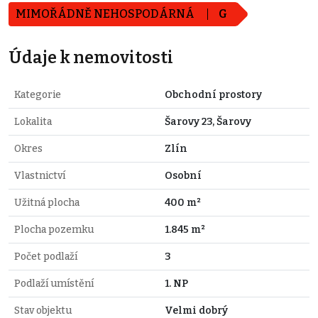
MIMOŘÁDNĚ NEHOSPODÁRNÁ
G
Údaje k nemovitosti
Kategorie
Obchodní prostory
Lokalita
Šarovy 23, Šarovy
Okres
Zlín
Vlastnictví
Osobní
Užitná plocha
400 m²
Plocha pozemku
1.845 m²
Počet podlaží
3
Podlaží umístění
1. NP
Stav objektu
Velmi dobrý