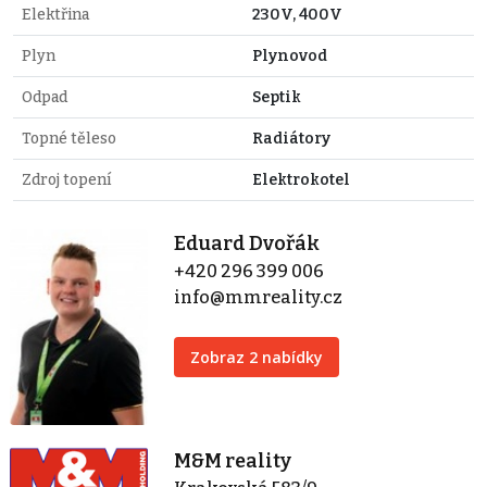
Elektřina
230V, 400V
Plyn
Plynovod
Odpad
Septik
Topné těleso
Radiátory
Zdroj topení
Elektrokotel
Eduard Dvořák
+420 296 399 006
info@mmreality.cz
Zobraz 2 nabídky
M&M reality