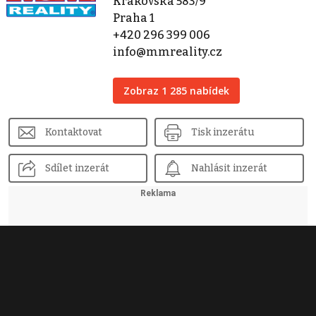
Krakovská 583/9
Praha 1
+420 296 399 006
info@mmreality.cz
Zobraz 1 285 nabídek
Kontaktovat
Tisk inzerátu
Sdílet inzerát
Nahlásit inzerát