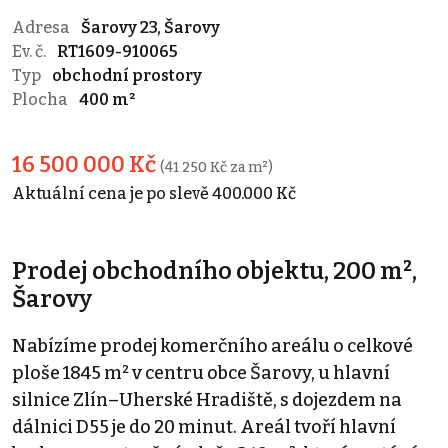
Adresa
Šarovy 23, Šarovy
Ev. č.
RT1609-910065
Typ
obchodní prostory
Plocha
400 m²
16 500 000 Kč
(41 250 Kč za m²)
Aktuální cena je po slevě 400.000 Kč
Prodej obchodního objektu, 200 m²,
Šarovy
Nabízíme prodej komerčního areálu o celkové
ploše 1845 m² v centru obce Šarovy, u hlavní
silnice Zlín–Uherské Hradiště, s dojezdem na
dálnici D55 je do 20 minut. Areál tvoří hlavní