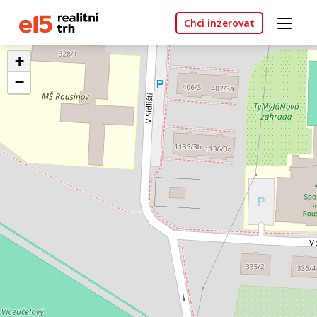
Chci inzerovat
+
−