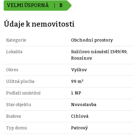
VELMI ÚSPORNÁ
B
Údaje k nemovitosti
Kategorie
Obchodní prostory
Lokalita
Sušilovo náměstí 1349/49,
Rousínov
Okres
Vyškov
Užitná plocha
99 m²
Podlaží umístění
1. NP
Stav objektu
Novostavba
Budova
Cihlová
Typ domu
Patrový