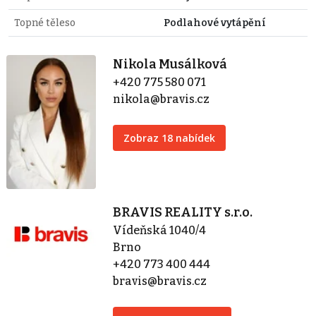
Topné těleso
Podlahové vytápění
Nikola Musálková
+420 775 580 071
nikola@bravis.cz
Zobraz 18 nabídek
BRAVIS REALITY s.r.o.
Vídeňská 1040/4
Brno
+420 773 400 444
bravis@bravis.cz