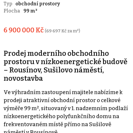
Typ
obchodní prostory
Plocha
99 m²
6 900 000 Kč
(69 697 Kč za m²)
Prodej moderního obchodního
prostoru v nízkoenergetické budově
– Rousínov, Sušilovo náměstí,
novostavba
Ve výhradním zastoupení majitele nabízíme k
prodeji atraktivní obchodní prostor o celkové
výměře 99 m², situovaný v 1. nadzemním podlaží
nízkoenergetického polyfunkčního domu na
frekventovaném místě přímo na Sušilově
náměstí v Rousínově.