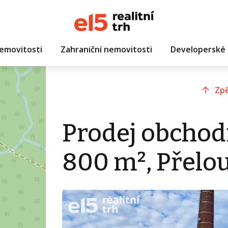
emovitosti
Zahraniční nemovitosti
Developerské 
Zpě
Prodej obchod
800 m², Přelo