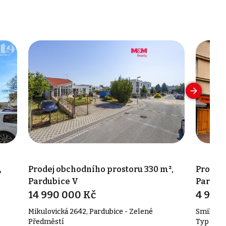
,
Prodej obchodního prostoru 330 m²,
Prodej 
Pardubice V
Pardubi
14 990 000 Kč
4 950
Mikulovická 2642, Pardubice - Zelené
Smilova 
Předměstí
Typ obch