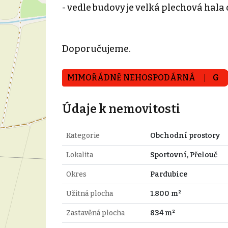
- vedle budovy je velká plechová hala 
Doporučujeme.
MIMOŘÁDNĚ NEHOSPODÁRNÁ
G
Údaje k nemovitosti
Kategorie
Obchodní prostory
Lokalita
Sportovní, Přelouč
Okres
Pardubice
Užitná plocha
1.800 m²
Zastavěná plocha
834 m²