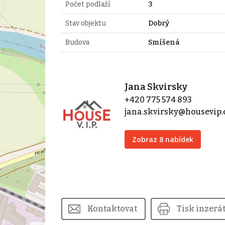
Počet podlaží
3
Stav objektu
Dobrý
Budova
Smíšená
Jana Skvirsky
+420 775 574 893
jana.skvirsky@housevip.
Zobraz 8 nabídek
Kontaktovat
Tisk inzerá