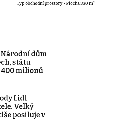
Typ obchodní prostory • Plocha 330 m²
e Národní dům
ch, státu
 400 milionů
ody Lidl
ele. Velký
tiše posiluje v