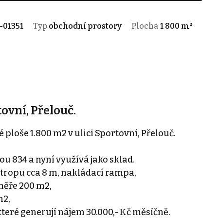
-01351
Typ
obchodní prostory
Plocha
1 800 m²
ovní, Přelouč.
ploše 1.800 m2 v ulici Sportovní, Přelouč.
u 834 a nyní využívá jako sklad.
 stropu cca 8 m, nakládací rampa,
měře 200 m2,
m2,
které generují nájem 30.000,- Kč měsíčně.