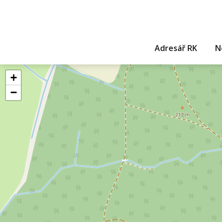
Adresář RK
N
+
−