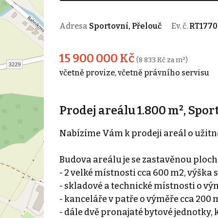
Adresa
Sportovní, Přelouč
Ev. č.
RT1770
15 900 000 Kč
(8 833 Kč za m²)
včetně provize, včetně právního servisu
Prodej areálu 1.800 m², Sport
Nabízíme Vám k prodeji areál o užitné 
Budova areálu je se zastavěnou plocho
- 2 velké místnosti cca 600 m2, výška
- skladové a technické místnosti o vý
- kanceláře v patře o výměře cca 200 
- dále dvě pronajaté bytové jednotky, 