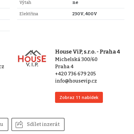
Výtah
ne
Elektřina
230V, 400V
House ViP, s.r.o. - Praha 4
Michelská 300/60
cz
Praha 4
+420 736 679 205
info@housevip.cz
Zobraz 11 nabídek
tu
Sdílet inzerát