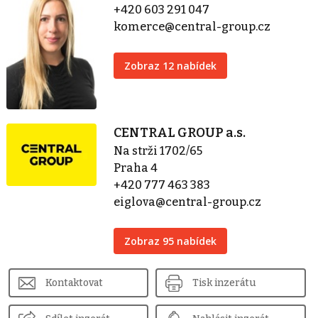
+420 603 291 047
komerce@central-group.cz
Zobraz 12 nabídek
CENTRAL GROUP a.s.
Na strži 1702/65
Praha 4
+420 777 463 383
eiglova@central-group.cz
Zobraz 95 nabídek
Kontaktovat
Tisk inzerátu