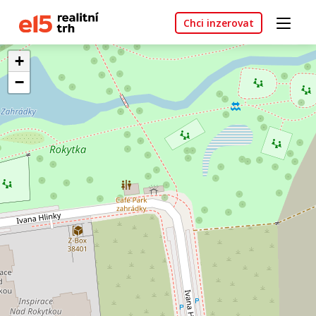
Chci inzerovat
+
−