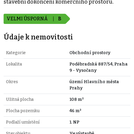
stavební dokončení komerčního prostoru.
VELMI ÚSPORNÁ
B
Údaje k nemovitosti
Kategorie
Obchodní prostory
Lokalita
Poděbradská 887/54, Praha
9 - Vysočany
Okres
území Hlavního města
Prahy
Užitná plocha
108 m²
Plocha pozemku
46 m²
Podlaží umístění
1. NP
Stav objektu
Ve výstavbě