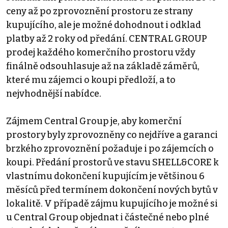
ceny až po zprovoznění prostoru ze strany
kupujícího, ale je možné dohodnout i odklad
platby až 2 roky od předání. CENTRAL GROUP
prodej každého komerčního prostoru vždy
finálně odsouhlasuje až na základě záměrů,
které mu zájemci o koupi předloží, a to
nejvhodnější nabídce.
Zájmem Central Group je, aby komerční
prostory byly zprovozněny co nejdříve a garanci
brzkého zprovoznění požaduje i po zájemcích o
koupi. Předání prostorů ve stavu SHELL&CORE k
vlastnímu dokončení kupujícím je většinou 6
měsíců před termínem dokončení nových bytů v
lokalitě. V případě zájmu kupujícího je možné si
u Central Group objednat i částečné nebo plné