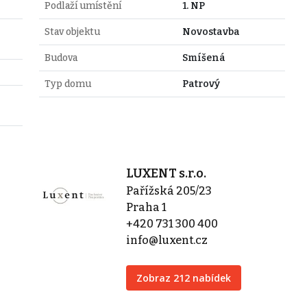
Podlaží umístění
1. NP
Stav objektu
Novostavba
Budova
Smíšená
Typ domu
Patrový
LUXENT s.r.o.
Pařížská 205/23
Praha 1
+420 731 300 400
info@luxent.cz
Zobraz 212 nabídek