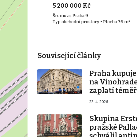
5 200 000 Kč
aha 9 - Vysočany
Šromova, Praha 9
• Plocha 107 m²
Typ obchodní prostory • Plocha 76 m²
Související články
Praha kupuj
na Vinohrade
zaplatí téměř
23. 4. 2026
Skupina Erste
pražské Pall
schválil ant