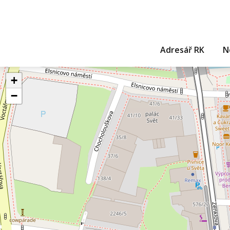
Adresář RK
N
+
−