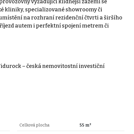
provozovny vyžadující klidnější zázemí se
ké kliniky, specializované showroomy či
umístění na rozhraní rezidenční čtvrti a širšího
říjezd autem i perfektní spojení metrem či
idurock – česká nemovitostní investiční
Celková plocha
55 m²