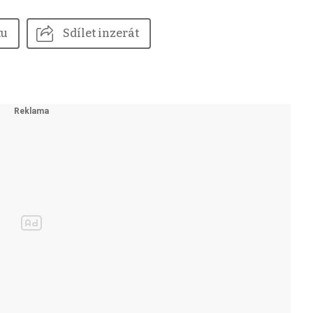
tu
Sdílet inzerát