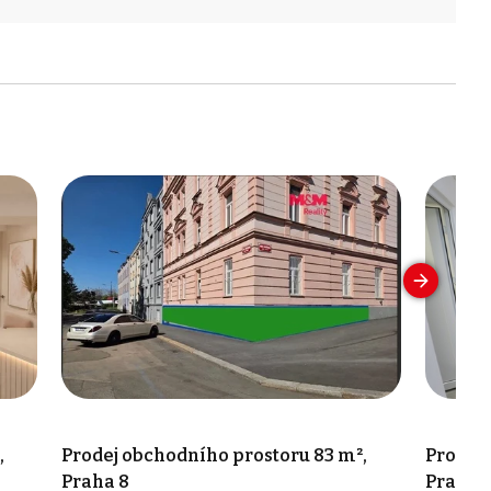
,
Prodej obchodního prostoru 83 m²,
Prodej 
Praha 8
Praha 