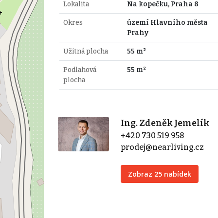
Lokalita
Na kopečku, Praha 8
Okres
území Hlavního města
Prahy
Užitná plocha
55 m²
Podlahová
55 m²
plocha
Ing. Zdeněk Jemelík
+420 730 519 958
prodej@nearliving.cz
Zobraz 25 nabídek