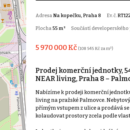
Adresa
Na kopečku, Praha 8
Ev. č.
RT12
Plocha
55 m²
Součástí developerského
5 970 000 Kč
(108 545 Kč za m²)
Prodej komerční jednotky, 5
NEAR living, Praha 8 – Palm
Nabízíme k prodeji komerční jednotk
living na pražské Palmovce. Nebytový 
přímým vstupem z ulice a prodává se 
kolaudovat prostory zcela podle vlas