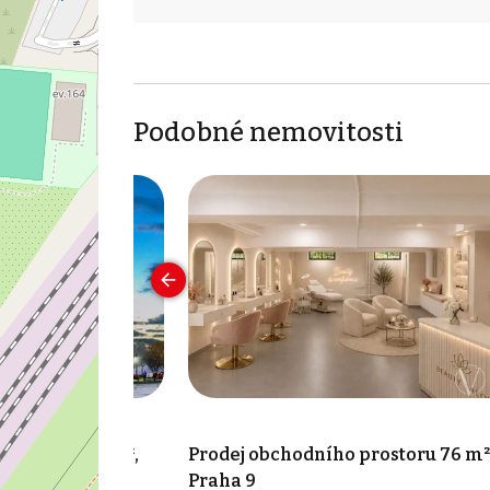
Podobné nemovitosti
rostoru 107 m²,
Prodej obchodního prostoru 76 m²
Praha 9