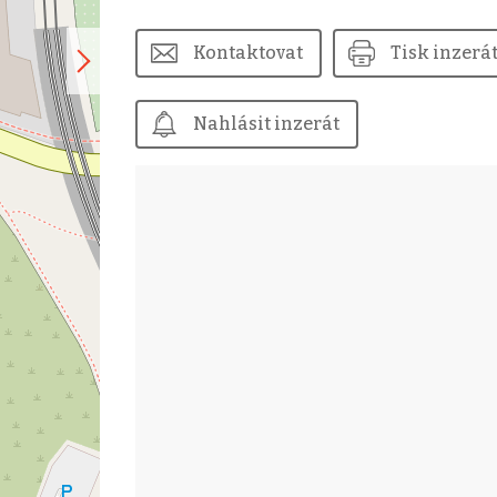
Kontaktovat
Tisk inzerá
Nahlásit inzerát