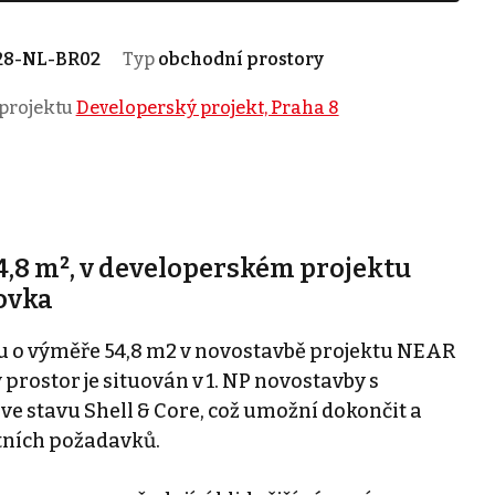
28-NL-BR02
Typ
obchodní prostory
 projektu
Developerský projekt, Praha 8
4,8 m², v developerském projektu
ovka
u o výměře 54,8 m2 v novostavbě projektu NEAR
prostor je situován v 1. NP novostavby s
ve stavu Shell & Core, což umožní dokončit a
tních požadavků.