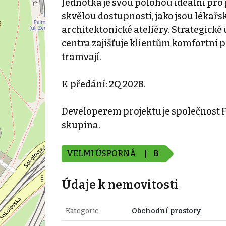
Jednotka je svou polohou ideální pro 
skvělou dostupností, jako jsou lékařs
architektonické ateliéry. Strategické 
centra zajišťuje klientům komfortní p
tramvají.
K předání: 2Q 2028.
Developerem projektu je společnost F
skupina.
VELMI ÚSPORNÁ
B
Údaje k nemovitosti
Kategorie
Obchodní prostory