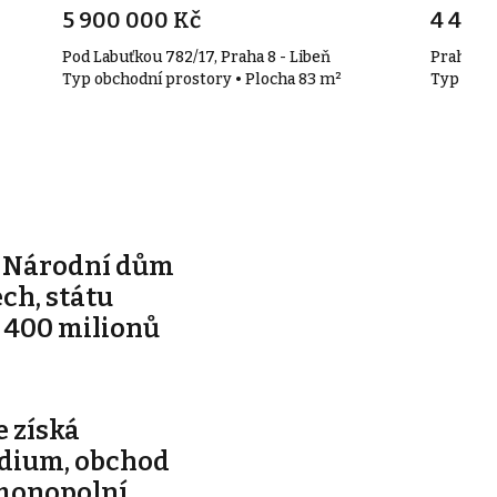
5 900 000 Kč
4 490
Pod Labuťkou 782/17, Praha 8 - Libeň
Praha 8
Typ obchodní prostory • Plocha 83 m²
Typ obch
e Národní dům
ch, státu
 400 milionů
 získá
adium, obchod
imonopolní