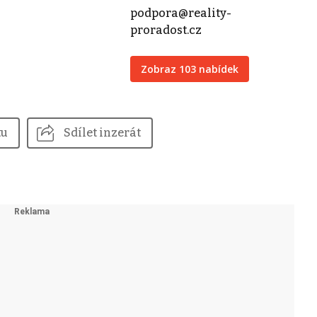
podpora@reality-
proradost.cz
Zobraz 103 nabídek
tu
Sdílet inzerát