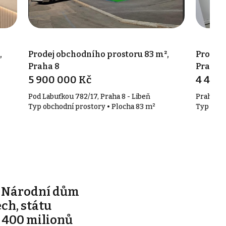
,
Prodej obchodního prostoru 83 m²,
Prodej 
Praha 8
Praha 
5 900 000 Kč
4 490
Pod Labuťkou 782/17, Praha 8 - Libeň
Praha 8
Typ obchodní prostory • Plocha 83 m²
Typ obch
e Národní dům
ch, státu
 400 milionů