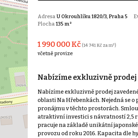
Adresa
U Okrouhlíku 1820/3, Praha 5
Ev
Plocha
135 m²
1 990 000 Kč
(14 741 Kč za m²)
včetně provize
Nabízíme exkluzivně prodej
Nabízíme exkluzivně prodej zavedené 
oblasti Na Hřebenkách. Nejedná se o 
pronájmu v těchto prostorách. Smlouva
atraktivní investici s návratností 2,5 
pracuje na základě unikátní japonské 
provozu od roku 2016. Kapacita dle h