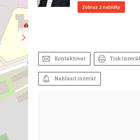
Zobraz 2 nabídky
Kontaktovat
Tisk inzerá
Nahlásit inzerát