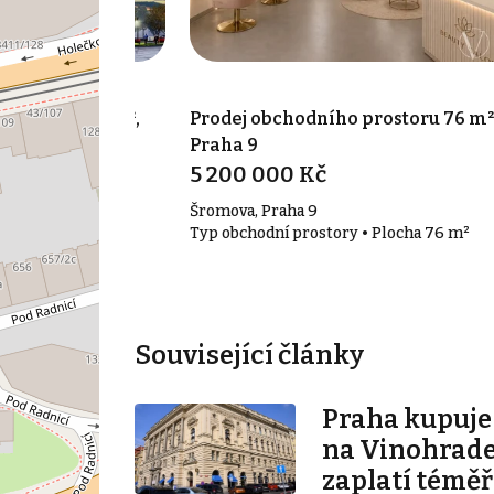
rostoru 107 m²,
Prodej obchodního prostoru 76 m²
Praha 9
5 200 000 Kč
aha 9 - Vysočany
Šromova, Praha 9
• Plocha 107 m²
Typ obchodní prostory • Plocha 76 m²
Související články
Praha kupuj
na Vinohrade
zaplatí téměř