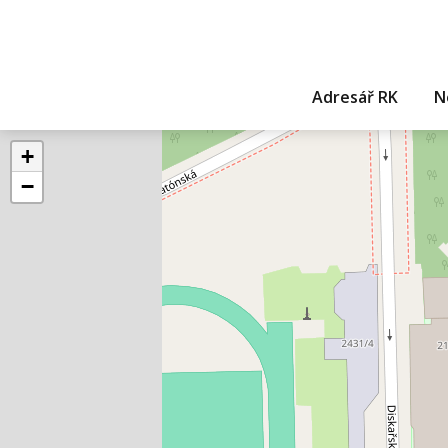
Adresář RK
N
+
−