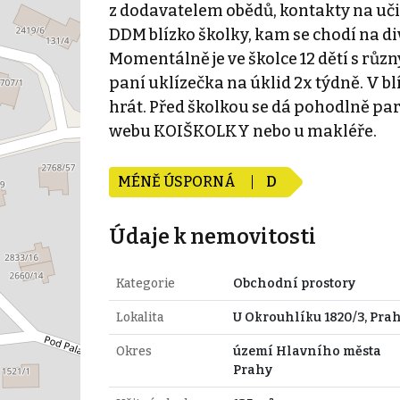
z dodavatelem obědů, kontakty na učit
DDM blízko školky, kam se chodí na di
Momentálně je ve školce 12 dětí s různ
paní uklízečka na úklid 2x týdně. V blí
hrát. Před školkou se dá pohodlně pa
webu KOIŠKOLKY nebo u makléře.
MÉNĚ ÚSPORNÁ
D
Údaje k nemovitosti
Kategorie
Obchodní prostory
Lokalita
U Okrouhlíku 1820/3, Prah
Okres
území Hlavního města
Prahy