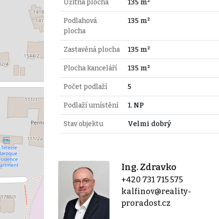
Užitná plocha
135 m²
Podlahová
135 m²
plocha
Zastavěná plocha
135 m²
Plocha kanceláří
135 m²
Počet podlaží
5
Podlaží umístění
1. NP
Stav objektu
Velmi dobrý
Ing. Zdravko
+420 731 715 575
kalfinov@reality-
proradost.cz