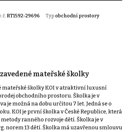
. č.
RT1592-29696
Typ
obchodní prostory
 zavedené mateřské školky
mateřské školky KOI v atraktivní luxusní
prodej obchodního prostoru. Školka je v
 je možná na dobu určitou 7 let. Jedná se o
roku. KOI je první školka v České Republice, která
metody ranného rozvoje dětí. Školka je v
yg. norem 13 dětí. Školka má uzavřenou smlouvu