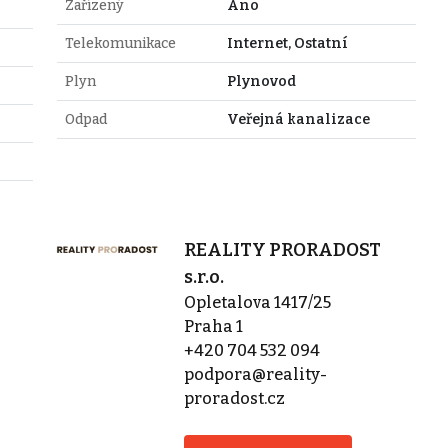
Zařízený
Ano
Telekomunikace
Internet, Ostatní
Plyn
Plynovod
Odpad
Veřejná kanalizace
REALITY PRORADOST
s.r.o.
Opletalova 1417/25
Praha 1
+420 704 532 094
podpora@reality-
proradost.cz