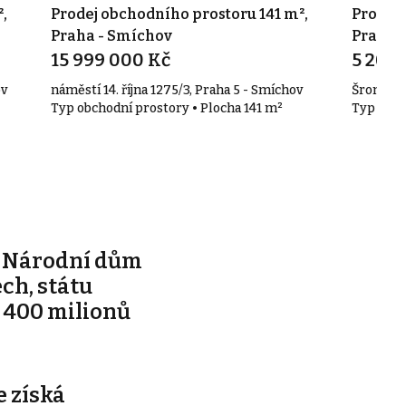
,
Prodej obchodního prostoru 141 m²,
Prodej 
Praha - Smíchov
Praha 
15 999 000 Kč
5 200
ov
náměstí 14. října 1275/3, Praha 5 - Smíchov
Šromova,
Typ obchodní prostory • Plocha 141 m²
Typ obch
e Národní dům
ch, státu
 400 milionů
 získá