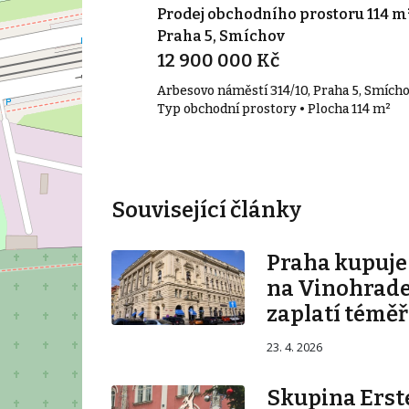
prostoru 58 m²,
Prodej obchodního prostoru 114 m²
Praha 5, Smíchov
12 900 000 Kč
Arbesovo náměstí 314/10, Praha 5, Smích
• Plocha 58 m²
Typ obchodní prostory • Plocha 114 m²
Související články
Praha kupuj
na Vinohrade
zaplatí téměř
23. 4. 2026
Skupina Erste