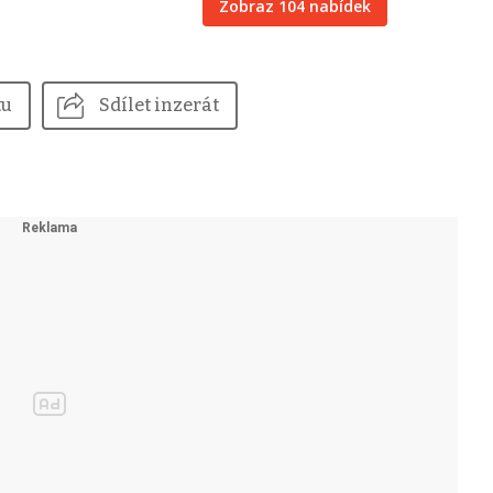
Zobraz 104 nabídek
tu
Sdílet inzerát