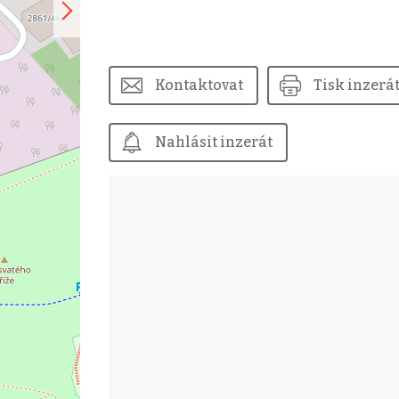
Kontaktovat
Tisk inzerá
Nahlásit inzerát