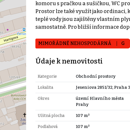
komoru s pračkou a sušičkou, WC pro 
Prostor lze také využít jako ordinaci
teplé vody jsou zajištěny vlastním p
samostatně. Pro bližší informace do
MIMOŘÁDNĚ NEHOSPODÁRNÁ
G
Údaje k nemovitosti
Kategorie
Obchodní prostory
Lokalita
Jeseniova 2851/32, Praha 
Okres
území Hlavního města
Prahy
Užitná plocha
107 m²
Podlahová
107 m²