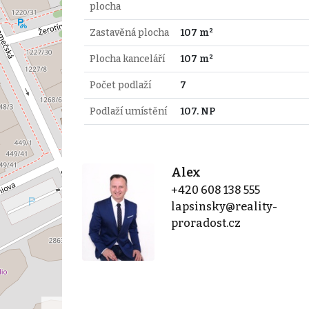
plocha
Zastavěná plocha
107 m²
Plocha kanceláří
107 m²
Počet podlaží
7
Podlaží umístění
107. NP
Alex
+420 608 138 555
lapsinsky@reality-
proradost.cz