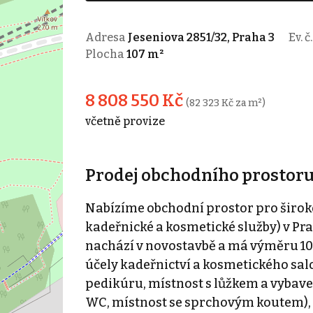
Adresa
Jeseniova 2851/32, Praha 3
Ev. č
Plocha
107 m²
8 808 550 Kč
(82 323 Kč za m²)
včetně provize
Prodej obchodního prostor
Nabízíme obchodní prostor pro široké
kadeřnické a kosmetické služby) v Praz
nachází v novostavbě a má výměru 107
účely kadeřnictví a kosmetického sa
pedikúru, místnost s lůžkem a vybave
WC, místnost se sprchovým koutem),