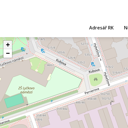
Adresář RK
N
+
−