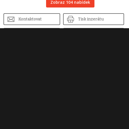
Zobraz 104 nabídek
Kontaktovat
Tisk inzerátu
Sdílet inzerát
Nahlásit inzerát