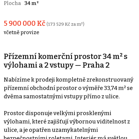
Plocha
34 m²
5 900 000 Kč
(173 529 Kč za m²)
včetně provize
Přízemní komerční prostor 34 m² s
výlohami a 2 vstupy — Praha 2
Nabízíme k prodeji kompletně zrekonstruovaný
přízemní obchodní prostor o výměře 33,74 m² se
dvěma samostatnými vstupy přímo z ulice.
Prostor disponuje velkými prosklenými
výlohami, které zajišťují výbornou viditelnost z
ulice, a je opatřen uzamykatelnými
bezpečnostními roletami. Interiér má světlou