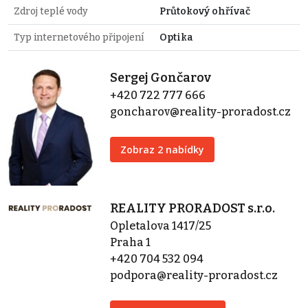
Zdroj teplé vody
Průtokový ohřívač
Typ internetového připojení
Optika
Sergej Gončarov
+420 722 777 666
goncharov@reality-proradost.cz
Zobraz 2 nabídky
REALITY PRORADOST s.r.o.
Opletalova 1417/25
Praha 1
+420 704 532 094
podpora@reality-proradost.cz