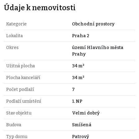
Údaje k nemovitosti
Kategorie
Obchodní prostory
Lokalita
Praha 2
Okres
území Hlavního města
Prahy
Užitná plocha
34 m²
Plocha kanceláří
34 m²
Počet podlaží
7
Podlaží umístění
1. NP
Stav objektu
Velmi dobrý
Budova
Smíšená
Typ domu
Patrový