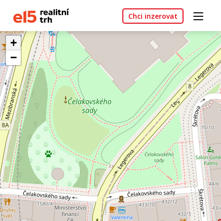
Chci inzerovat
+
−