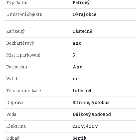
Typ domu
Patrový
Umístění objektu
Okraj obce
Zařízený
Částečně
Bezbariérový
ano
Míst k parkování
5
Parkování
Ano
Výtah
ne
Telekomunikace
Internet
Doprava
Silnice, Autobus
Voda
Dálkový vodovod
Elektřina
230V, 400V
Odpad
Septik