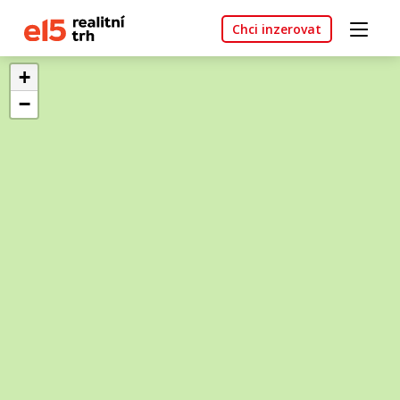
Chci inzerovat
+
−