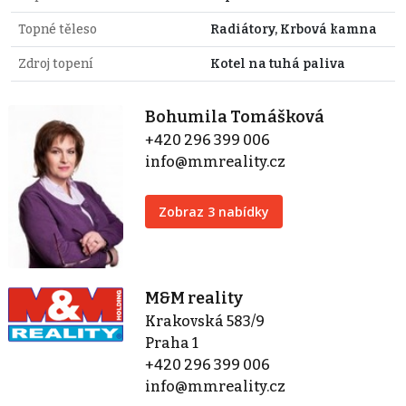
Topné těleso
Radiátory, Krbová kamna
Zdroj topení
Kotel na tuhá paliva
Bohumila Tomášková
+420 296 399 006
info@mmreality.cz
Zobraz 3 nabídky
M&M reality
Krakovská 583/9
Praha 1
+420 296 399 006
info@mmreality.cz