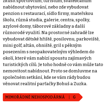
zkusit sportovcům, turistům, svatebčanům
nabídnout ubytování, nebo zde vybudovat
penzion s restaurací, sídlo firmy, mateřskou
školu, různá studia, galerie, centra, spolky,
azylové domy, táborové základny a další
různorodé využití. Na prostorné zahradě lze
vybudovat dětské hřiště, posilovnu, parkoviště,
mini golf, altán, ohniště, gril s pěkným
posezením s neopakovatelným výhledem do
okolí, které vám nabízí spoustu zajímavých
turistických cílů. Je toho hodně co vám může tato
nemovitost nabídnout. Proto se domluvme na
společném setkání, kde se vám rády budou
věnovat realitní parťačky Bohuš a Zuzka.
MIMOŘÁDNĚ NEHOSPODÁRNÁ
G