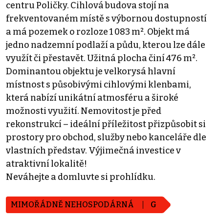
centru Poličky. Cihlová budova stojí na
frekventovaném místě s výbornou dostupností
a má pozemek o rozloze 1 083 m². Objekt má
jedno nadzemní podlaží a půdu, kterou lze dále
využít či přestavět. Užitná plocha činí 476 m².
Dominantou objektu je velkorysá hlavní
místnost s působivými cihlovými klenbami,
která nabízí unikátní atmosféru a široké
možnosti využití. Nemovitost je před
rekonstrukcí – ideální příležitost přizpůsobit si
prostory pro obchod, služby nebo kanceláře dle
vlastních představ. Výjimečná investice v
atraktivní lokalitě!
Neváhejte a domluvte si prohlídku.
MIMOŘÁDNĚ NEHOSPODÁRNÁ
G