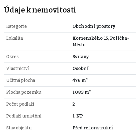
Údaje k nemovitosti
Kategorie
Obchodní prostory
Lokalita
Komenského 15, Polička-
Město
Okres
Svitavy
Vlastnictví
Osobní
Užitná plocha
476 m²
Plocha pozemku
1.083 m²
Počet podlaží
2
Podlaží umístění
1. NP
Stav objektu
Před rekonstrukcí