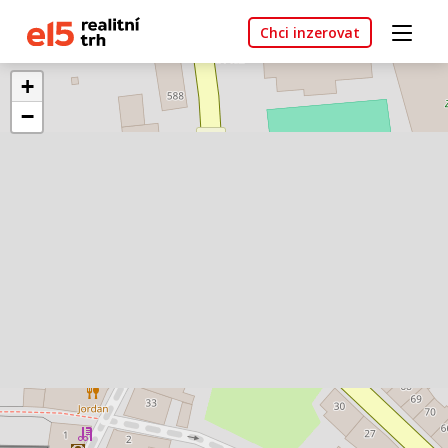
Chci inzerovat
+
−