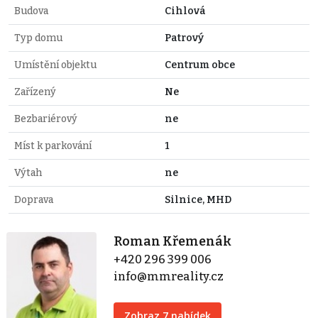
Budova
Cihlová
Typ domu
Patrový
Umístění objektu
Centrum obce
Zařízený
Ne
Bezbariérový
ne
Míst k parkování
1
Výtah
ne
Doprava
Silnice, MHD
Roman Křemenák
+420 296 399 006
info@mmreality.cz
Zobraz 7 nabídek