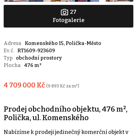
27
Fotogalerie
Adresa
Komenského 15, Polička-Město
Ev. č.
RT1609-923609
Typ
obchodní prostory
Plocha
476 m²
4 709 000 Kč
(9 893 Kč za m²)
Prodej obchodního objektu, 476 m²,
Polička, ul. Komenského
Nabízíme k prodeji jedinečný komerční objekt v