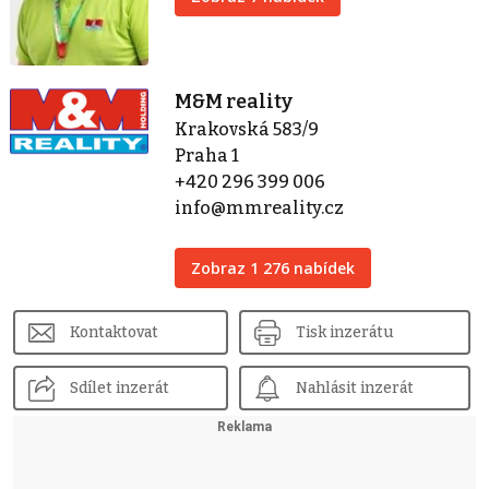
M&M reality
Krakovská 583/9
Praha 1
+420 296 399 006
info@mmreality.cz
Zobraz 1 276 nabídek
Kontaktovat
Tisk inzerátu
Sdílet inzerát
Nahlásit inzerát