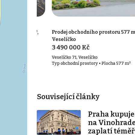
prostoru 337 m²,
Prodej obchodního prostoru 577 m
Veselíčko
3 490 000 Kč
Veselíčko 71, Veselíčko
• Plocha 337 m²
Typ obchodní prostory • Plocha 577 m²
Související články
Praha kupuj
na Vinohrade
zaplatí téměř