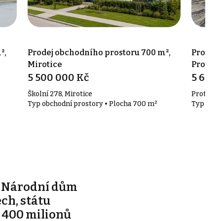
²,
Prodej obchodního prostoru 700 m²,
Prodej 
Mirotice
Protiví
5 500 000 Kč
5 600
Školní 278, Mirotice
Protivín
Typ obchodní prostory • Plocha 700 m²
Typ obch
e Národní dům
ch, státu
 400 milionů