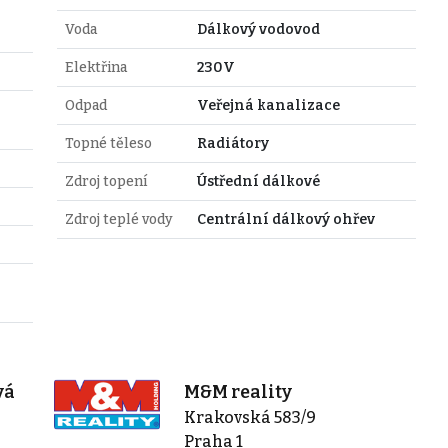
Voda
Dálkový vodovod
Elektřina
230V
Odpad
Veřejná kanalizace
Topné těleso
Radiátory
Zdroj topení
Ústřední dálkové
Zdroj teplé vody
Centrální dálkový ohřev
vá
M&M reality
Krakovská 583/9
Praha 1