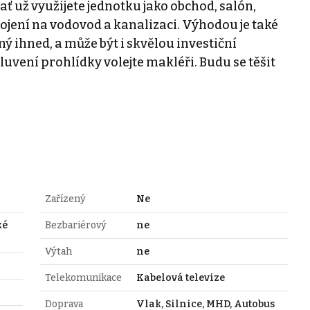
ť už využijete jednotku jako obchod, salón,
pojení na vodovod a kanalizaci. Výhodou je také
ý ihned, a může být i skvělou investiční
mluvení prohlídky volejte makléři. Budu se těšit
Zařízený
Ne
ké
Bezbariérový
ne
Výtah
ne
Telekomunikace
Kabelová televize
Doprava
Vlak, Silnice, MHD, Autobus