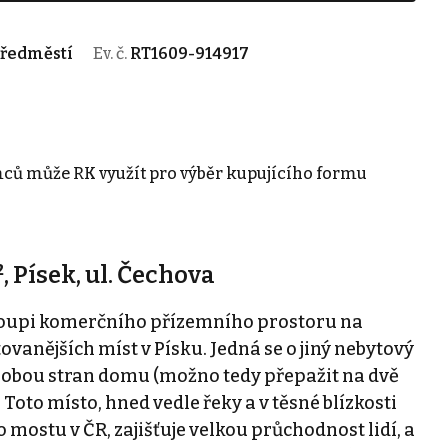
Předměstí
Ev. č.
RT1609-914917
mců může RK využít pro výběr kupujícího formu
, Písek, ul. Čechova
koupi komerčního přízemního prostoru na
ovanějších míst v Písku. Jedná se o jiný nebytový
z obou stran domu (možno tedy přepažit na dvě
Toto místo, hned vedle řeky a v těsné blízkosti
stu v ČR, zajišťuje velkou průchodnost lidí, a