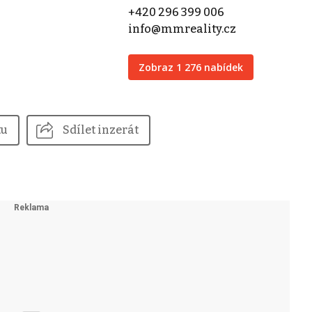
+420 296 399 006
info@mmreality.cz
Zobraz 1 276 nabídek
tu
Sdílet inzerát