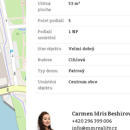
Užitná
53 m²
plocha
Počet podlaží
5
Podlaží
1. NP
umístění
Stav objektu
Velmi dobrý
Budova
Cihlová
Typ domu
Patrový
Umístění
Centrum obce
objektu
Carmen Idris Beshiro
+420 296 399 006
info@mmreality.cz