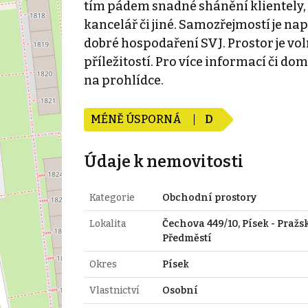
tím pádem snadné shánění klientely, a
kancelář či jiné. Samozřejmostí je na
dobré hospodaření SVJ. Prostor je voln
příležitostí. Pro více informací či do
na prohlídce.
MÉNĚ ÚSPORNÁ
D
Údaje k nemovitosti
Kategorie
Obchodní prostory
Lokalita
Čechova 449/10, Písek - Pražs
Předměstí
Okres
Písek
Vlastnictví
Osobní