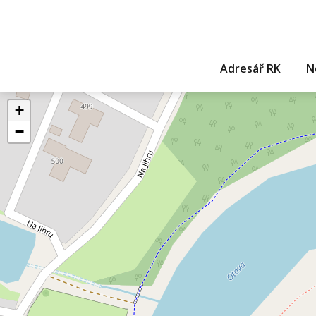
Adresář RK
N
+
−