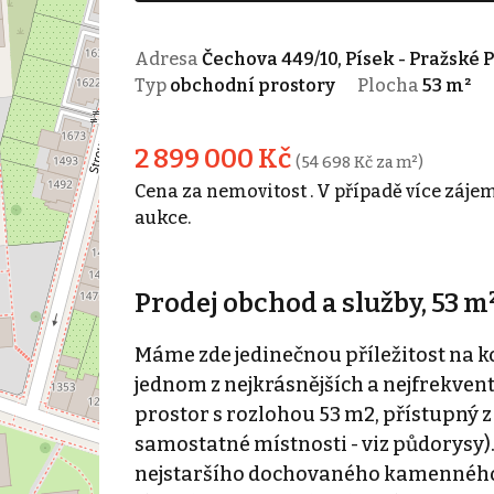
Adresa
Čechova 449/10, Písek - Pražské 
Typ
obchodní prostory
Plocha
53 m²
2 899 000 Kč
(54 698 Kč za m²)
Cena za nemovitost . V případě více záje
aukce.
Prodej obchod a služby, 53 m²
Máme zde jedinečnou příležitost na 
jednom z nejkrásnějších a nejfrekvent
prostor s rozlohou 53 m2, přístupný 
samostatné místnosti - viz půdorysy). 
nejstaršího dochovaného kamenného mo