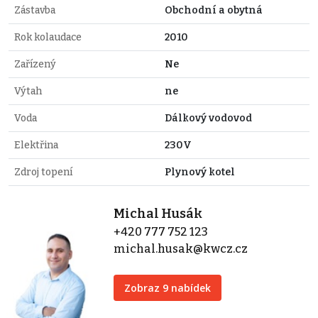
Zástavba
Obchodní a obytná
Rok kolaudace
2010
Zařízený
Ne
Výtah
ne
Voda
Dálkový vodovod
Elektřina
230V
Zdroj topení
Plynový kotel
Michal Husák
+420 777 752 123
michal.husak@kwcz.cz
Zobraz 9 nabídek