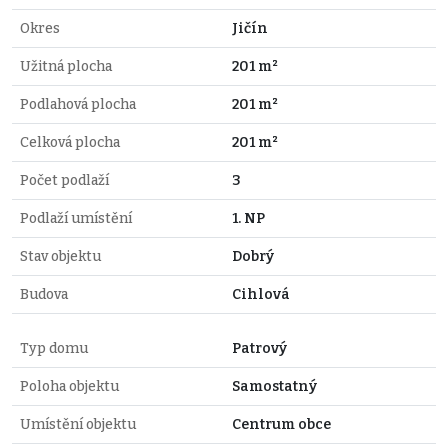
Okres
Jičín
Užitná plocha
201 m²
Podlahová plocha
201 m²
Celková plocha
201 m²
Počet podlaží
3
Podlaží umístění
1. NP
Stav objektu
Dobrý
Budova
Cihlová
Typ domu
Patrový
Poloha objektu
Samostatný
Umístění objektu
Centrum obce