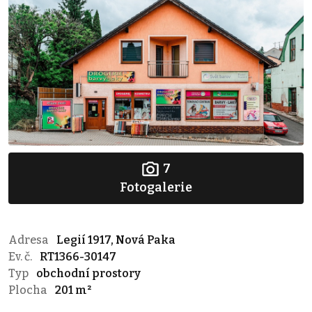
7
Fotogalerie
Adresa
Legií 1917, Nová Paka
Ev. č.
RT1366-30147
Typ
obchodní prostory
Plocha
201 m²