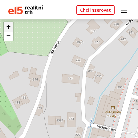
Chci inzerovat
+
−