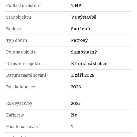
Podlaží umístění
1. NP
Stav objektu
Ve výstavbě
Budova
Smíšená
Typ domu
Patrový
Poloha objektu
Samostatný
Umístění objektu
Klidná část obce
Datum nastěhování
1. září 2026
Rok kolaudace
2026
Rok výstavby
2025
Zařízený
Ne
Míst k parkování
1