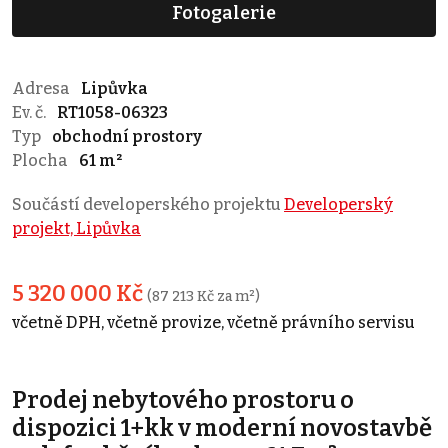
Fotogalerie
Adresa
Lipůvka
Ev. č.
RT1058-06323
Typ
obchodní prostory
Plocha
61 m²
Součástí developerského projektu
Developerský
projekt, Lipůvka
5 320 000 Kč
(87 213 Kč za m²)
včetně DPH, včetně provize, včetně právního servisu
Prodej nebytového prostoru o
dispozici 1+kk v moderní novostavbě