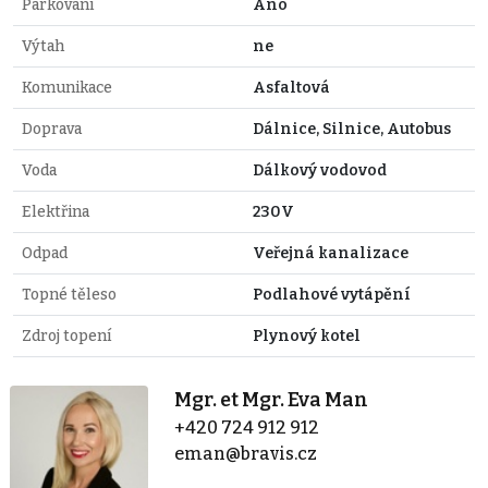
Parkování
Ano
Výtah
ne
Komunikace
Asfaltová
Doprava
Dálnice, Silnice, Autobus
Voda
Dálkový vodovod
Elektřina
230V
Odpad
Veřejná kanalizace
Topné těleso
Podlahové vytápění
Zdroj topení
Plynový kotel
Mgr. et Mgr. Eva Man
+420 724 912 912
eman@bravis.cz