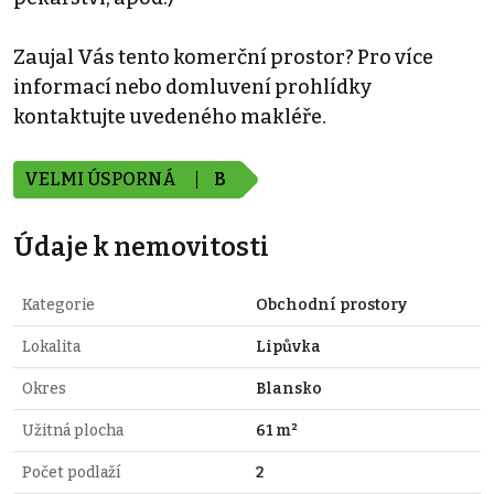
Zaujal Vás tento komerční prostor? Pro více
informací nebo domluvení prohlídky
kontaktujte uvedeného makléře.
VELMI ÚSPORNÁ
B
Údaje k nemovitosti
Kategorie
Obchodní prostory
Lokalita
Lipůvka
Okres
Blansko
Užitná plocha
61 m²
Počet podlaží
2