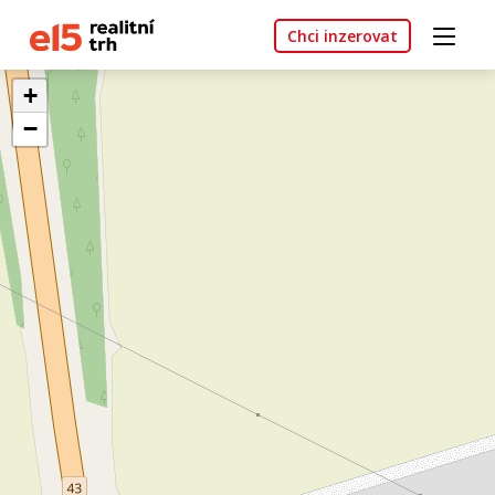
Chci inzerovat
+
−