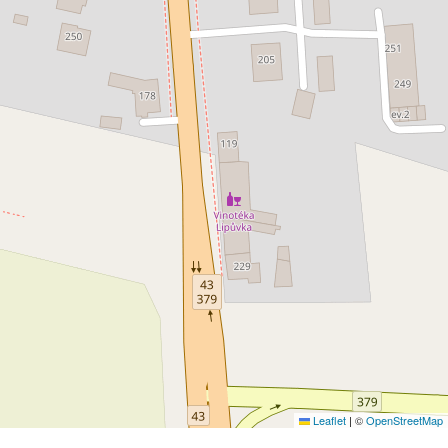
Leaflet
|
©
OpenStreetMap