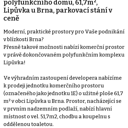
polyfunkčního domu, 61,7m²,
Lipůvka u Brna, parkovací stání v
ceně
Moderní, praktické prostory pro Vaše podnikání
v blízkosti Brna?
Přesně takové možnosti nabízí komerční prostor
v právě dokončovaném polyfunkčním komplexu
Lipůvka!
Ve výhradním zastoupení developera nabízíme
k prodeji jednotku komerčního prostoru
(označeného jako jednotku 1E) o užitné ploše 61,7
m² v obci Lipůvka u Brna. Prostor, nacházející se
v prvním nadzemním podlaží, nabízí hlavní
místnost o vel. 51,7m2, chodbu a koupelnu s
oddělenou toaletou.