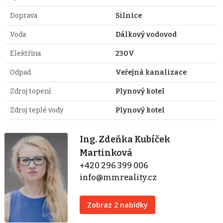
Doprava
Silnice
Voda
Dálkový vodovod
Elektřina
230V
Odpad
Veřejná kanalizace
Zdroj topení
Plynový kotel
Zdroj teplé vody
Plynový kotel
Ing. Zdeňka Kubíček
Martinková
+420 296 399 006
info@mmreality.cz
Zobraz 2 nabídky