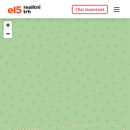
Chci inzerovat
+
−