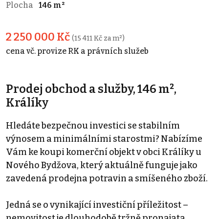
Plocha
146 m²
2 250 000 Kč
(15 411 Kč za m²)
cena vč. provize RK a právních služeb
Prodej obchod a služby, 146 m²,
Králíky
Hledáte bezpečnou investici se stabilním
výnosem a minimálními starostmi? Nabízíme
Vám ke koupi komerční objekt v obci Králíky u
Nového Bydžova, který aktuálně funguje jako
zavedená prodejna potravin a smíšeného zboží.
Jedná se o vynikající investiční příležitost –
nemovitost je dlouhodobě tržně pronajata