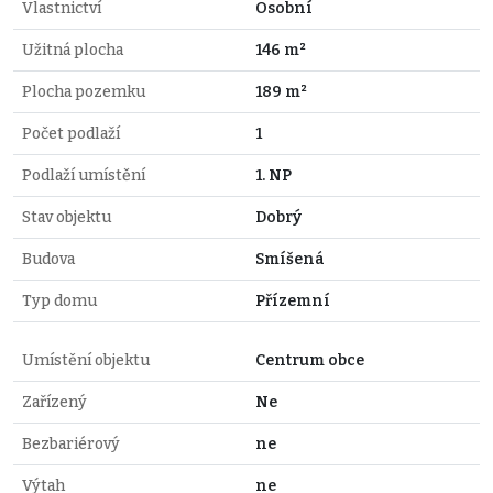
Vlastnictví
Osobní
Užitná plocha
146 m²
Plocha pozemku
189 m²
Počet podlaží
1
Podlaží umístění
1. NP
Stav objektu
Dobrý
Budova
Smíšená
Typ domu
Přízemní
Umístění objektu
Centrum obce
Zařízený
Ne
Bezbariérový
ne
Výtah
ne