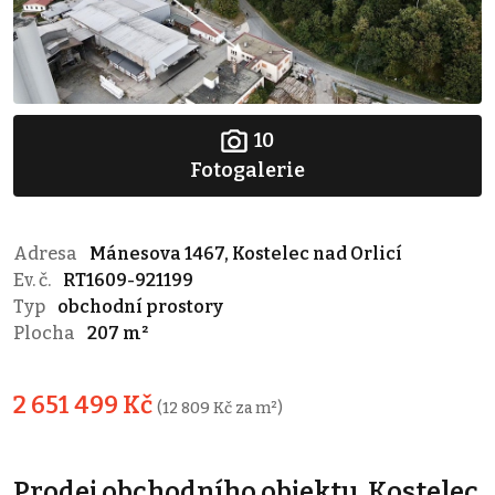
10
Fotogalerie
Adresa
Mánesova 1467, Kostelec nad Orlicí
Ev. č.
RT1609-921199
Typ
obchodní prostory
Plocha
207 m²
2 651 499 Kč
(12 809 Kč za m²)
Prodej obchodního objektu, Kostelec