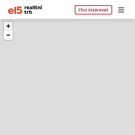
Chci inzerovat
+
−