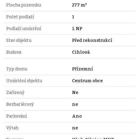
Plocha pozemku
277 m²
Počet podlaží
1
Podlaží umístění
1. NP
Stav objektu
Před rekonstrukcí
Budova
Cihlová
Typ domu
Přízemní
Umístění objektu
Centrum obce
Zařízený
Ne
Bezbariérový
ne
Parkování
Ano
Výtah
ne