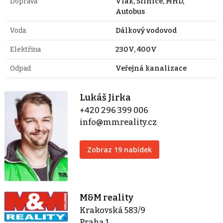
Doprava
Vlak, Silnice, MHD,
Autobus
Voda
Dálkový vodovod
Elektřina
230V, 400V
Odpad
Veřejná kanalizace
Lukáš Jirka
+420 296 399 006
info@mmreality.cz
Zobraz 19 nabídek
M&M reality
Krakovská 583/9
Praha 1