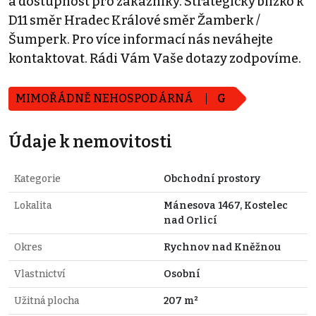
a dostupnost pro zákazníky. Strategicky blízko k
D11 směr Hradec Králové směr Žamberk /
Šumperk. Pro více informací nás neváhejte
kontaktovat. Rádi Vám Vaše dotazy zodpovíme.
MIMOŘÁDNĚ NEHOSPODÁRNÁ
G
Údaje k nemovitosti
Kategorie
Obchodní prostory
Lokalita
Mánesova 1467, Kostelec
nad Orlicí
Okres
Rychnov nad Kněžnou
Vlastnictví
Osobní
Užitná plocha
207 m²