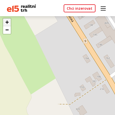
Chci inzerovat
+
−