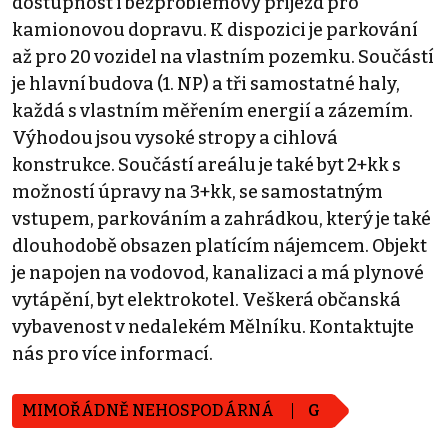
dostupnost i bezproblémový příjezd pro
kamionovou dopravu. K dispozici je parkování
až pro 20 vozidel na vlastním pozemku. Součástí
je hlavní budova (1. NP) a tři samostatné haly,
každá s vlastním měřením energií a zázemím.
Výhodou jsou vysoké stropy a cihlová
konstrukce. Součástí areálu je také byt 2+kk s
možností úpravy na 3+kk, se samostatným
vstupem, parkováním a zahrádkou, který je také
dlouhodobě obsazen platícím nájemcem. Objekt
je napojen na vodovod, kanalizaci a má plynové
vytápění, byt elektrokotel. Veškerá občanská
vybavenost v nedalekém Mělníku. Kontaktujte
nás pro více informací.
MIMOŘÁDNĚ NEHOSPODÁRNÁ
G