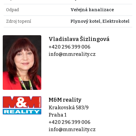
Odpad
Veřejná kanalizace
Zdroj topení
Plynový kotel, Elektrokotel
Vladislava Šizlingová
+420 296 399 006
info@mmreality.cz
M&M reality
Krakovská 583/9
Praha 1
+420 296 399 006
info@mmreality.cz