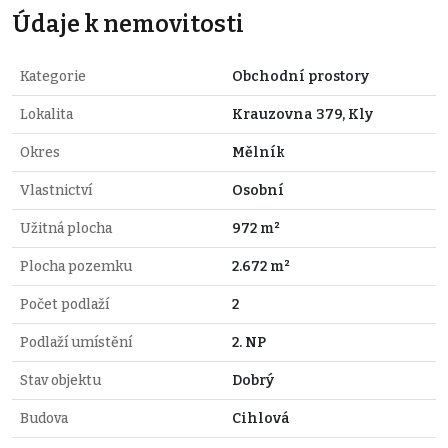
Údaje k nemovitosti
Kategorie
Obchodní prostory
Lokalita
Krauzovna 379, Kly
Okres
Mělník
Vlastnictví
Osobní
Užitná plocha
972 m²
Plocha pozemku
2.672 m²
Počet podlaží
2
Podlaží umístění
2. NP
Stav objektu
Dobrý
Budova
Cihlová