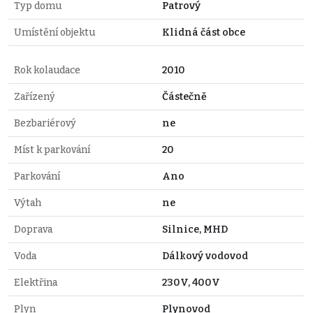
Typ domu
Patrový
Umístění objektu
Klidná část obce
Rok kolaudace
2010
Zařízený
Částečně
Bezbariérový
ne
Míst k parkování
20
Parkování
Ano
Výtah
ne
Doprava
Silnice, MHD
Voda
Dálkový vodovod
Elektřina
230V, 400V
Plyn
Plynovod