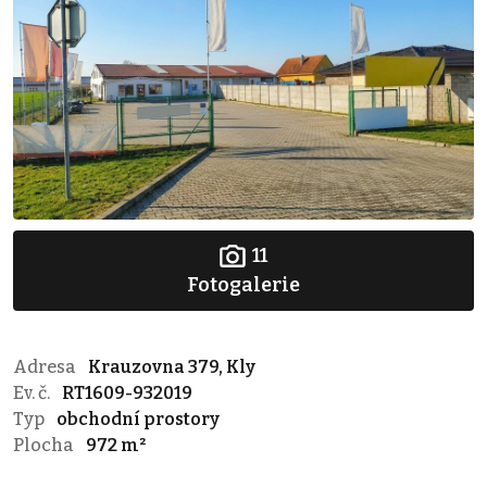
11
Fotogalerie
Adresa
Krauzovna 379, Kly
Ev. č.
RT1609-932019
Typ
obchodní prostory
Plocha
972 m²