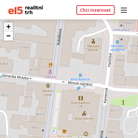
Chci inzerovat
+
−