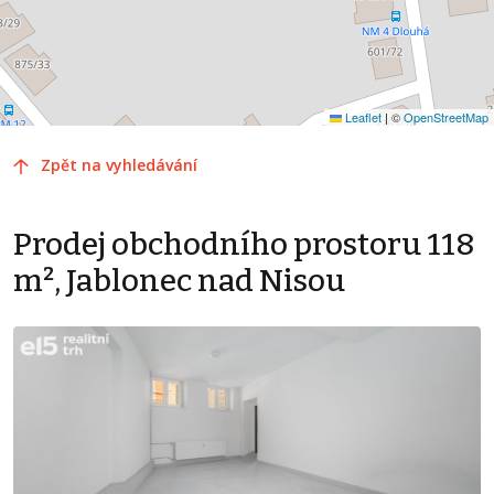
Leaflet
|
©
OpenStreetMap
Zpět na vyhledávání
Prodej obchodního prostoru 118
m², Jablonec nad Nisou