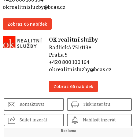
okrealitnisluzby@bcas.cz
Zobraz 66 nabídek
OK realitní služby
Radlická 751/113e
Praha 5
+420 800 100 164
okrealitnisluzby@bcas.cz
Zobraz 66 nabídek
Kontaktovat
Tisk inzerátu
Sdílet inzerát
Nahlásit inzerát