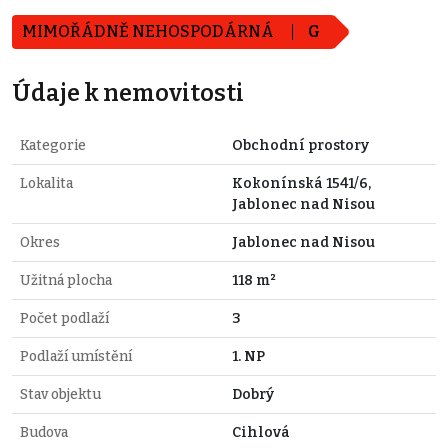
MIMOŘÁDNĚ NEHOSPODÁRNÁ
G
Údaje k nemovitosti
Kategorie
Obchodní prostory
Lokalita
Kokonínská 1541/6,
Jablonec nad Nisou
Okres
Jablonec nad Nisou
Užitná plocha
118 m²
Počet podlaží
3
Podlaží umístění
1. NP
Stav objektu
Dobrý
Budova
Cihlová