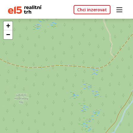
Chci inzerovat
+
−