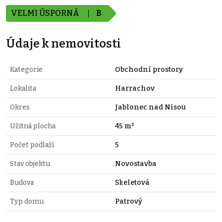
VELMI ÚSPORNÁ
B
Údaje k nemovitosti
Kategorie
Obchodní prostory
Lokalita
Harrachov
Okres
Jablonec nad Nisou
Užitná plocha
45 m²
Počet podlaží
5
Stav objektu
Novostavba
Budova
Skeletová
Typ domu
Patrový