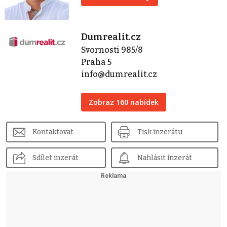
Dumrealit.cz
Svornosti 985/8
Praha 5
info@dumrealit.cz
Zobraz 160 nabídek
Kontaktovat
Tisk inzerátu
Sdílet inzerát
Nahlásit inzerát