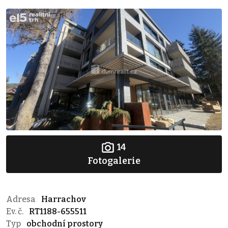
14
Fotogalerie
Adresa
Harrachov
Ev. č.
RT1188-655511
Typ
obchodní prostory