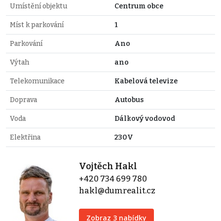
Umístění objektu
Centrum obce
Míst k parkování
1
Parkování
Ano
Výtah
ano
Telekomunikace
Kabelová televize
Doprava
Autobus
Voda
Dálkový vodovod
Elektřina
230V
Vojtěch Hakl
+420 734 699 780
hakl@dumrealit.cz
Zobraz 3 nabídky