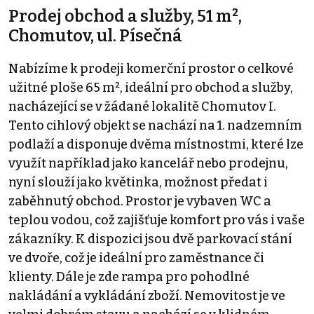
Prodej obchod a služby, 51 m²,
Chomutov, ul. Písečná
Nabízíme k prodeji komerční prostor o celkové
užitné ploše 65 m², ideální pro obchod a služby,
nacházející se v žádané lokalitě Chomutov I.
Tento cihlový objekt se nachází na 1. nadzemním
podlaží a disponuje dvěma místnostmi, které lze
využít například jako kancelář nebo prodejnu,
nyní slouží jako květinka, možnost předat i
zaběhnutý obchod. Prostor je vybaven WC a
teplou vodou, což zajišťuje komfort pro vás i vaše
zákazníky. K dispozici jsou dvě parkovací stání
ve dvoře, což je ideální pro zaměstnance či
klienty. Dále je zde rampa pro pohodlné
nakládání a vykládání zboží. Nemovitost je ve