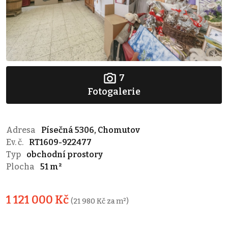
7
Fotogalerie
Adresa
Písečná 5306, Chomutov
Ev. č.
RT1609-922477
Typ
obchodní prostory
Plocha
51 m²
1 121 000 Kč
(21 980 Kč za m²)