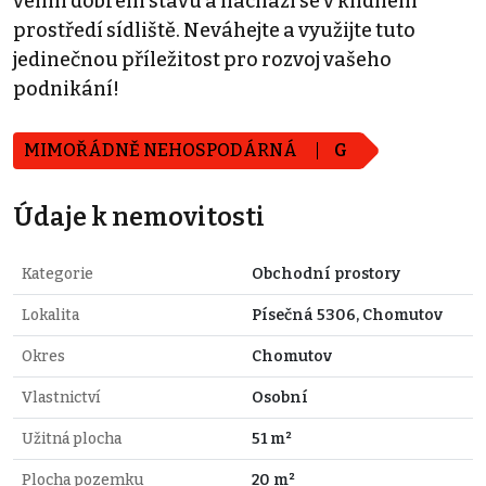
velmi dobrém stavu a nachází se v klidném
prostředí sídliště. Neváhejte a využijte tuto
jedinečnou příležitost pro rozvoj vašeho
podnikání!
MIMOŘÁDNĚ NEHOSPODÁRNÁ
G
Údaje k nemovitosti
Kategorie
Obchodní prostory
Lokalita
Písečná 5306, Chomutov
Okres
Chomutov
Vlastnictví
Osobní
Užitná plocha
51 m²
Plocha pozemku
20 m²