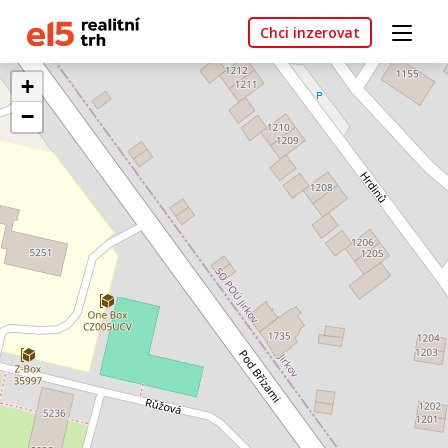
Chci inzerovat
+
−