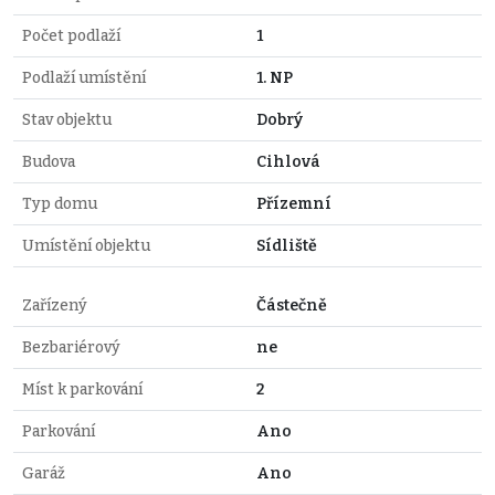
Počet podlaží
1
Podlaží umístění
1. NP
Stav objektu
Dobrý
Budova
Cihlová
Typ domu
Přízemní
Umístění objektu
Sídliště
Zařízený
Částečně
Bezbariérový
ne
Míst k parkování
2
Parkování
Ano
Garáž
Ano