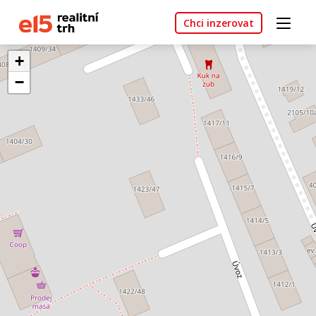
Chci inzerovat
+
−