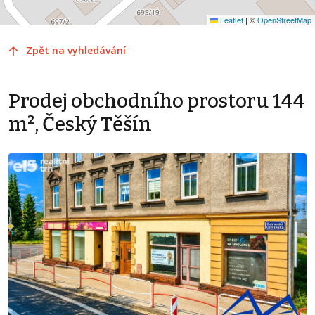
Leaflet
|
©
OpenStreetMap
Zpět na vyhledávání
Prodej obchodního prostoru 144
m², Český Těšín