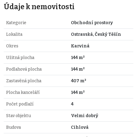
Údaje k nemovitosti
Kategorie
Obchodní prostory
Lokalita
Ostravská, Český Těšín
Okres
Karviná
Užitná plocha
144 m²
Podlahová plocha
144 m²
Zastavěná plocha
407 m²
Plocha kanceláří
144 m²
Počet podlaží
4
Stav objektu
Velmi dobrý
Budova
Cihlová