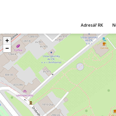
Adresář RK
N
+
−