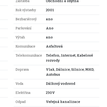
Zástavba
Obchodní a obytná
Rok výstavby
2001
Bezbariérový
ano
Parkování
Ano
Výtah
ano
Komunikace
Asfaltová
Telekomunikace
Telefon, Internet, Kabelové
rozvody
Doprava
Vlak, Dálnice, Silnice, MHD,
Autobus
Voda
Dálkový vodovod
Elektřina
230V
Odpad
Veřejná kanalizace