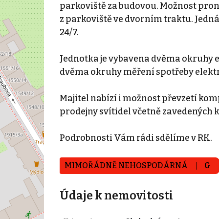
parkoviště za budovou. Možnost pron
z parkoviště ve dvorním traktu. Jedn
24/7.
Jednotka je vybavena dvěma okruhy 
dvěma okruhy měření spotřeby elektr
Majitel nabízí i možnost převzetí k
prodejny svítidel včetně zavedených k
Podrobnosti Vám rádi sdělíme v RK.
MIMOŘÁDNĚ NEHOSPODÁRNÁ
G
Údaje k nemovitosti