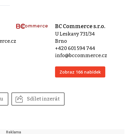
BC Commerce s.r.o.
U Leskavy 731/34
rce.cz
Brno
+420 601 594 744
info@bccommerce.cz
Zobraz 166 nabídek
tu
Sdílet inzerát