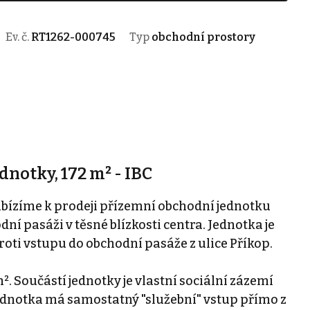
Ev. č.
RT1262-000745
Typ
obchodní prostory
notky, 172 m² - IBC
bízíme k prodeji přízemní obchodní jednotku
í pasáži v těsné blízkosti centra. Jednotka je
oti vstupu do obchodní pasáže z ulice Příkop.
. Součástí jednotky je vlastní sociální zázemí
ednotka má samostatný "služební" vstup přímo z