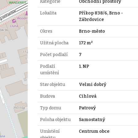
Kategorie
Obchodní prostory
Lokalita
Příkop 838/6, Brno -
Zábrdovice
Okres
Brno-město
Užitná plocha
172 m²
Počet podlaží
7
Podlaží
1. NP
umístění
Stav objektu
Velmi dobrý
Budova
Cihlová
Typ domu
Patrový
Poloha objektu
Samostatný
Umístění
Centrum obce
objektu