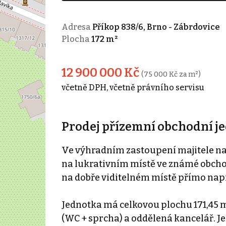
Adresa
Příkop 838/6, Brno - Zábrdovice
Plocha
172 m²
12 900 000 Kč
(75 000 Kč za m²)
včetně DPH, včetně právního servisu
Prodej přízemní obchodní jed
Ve výhradním zastoupení majitele na
na lukrativním místě ve známé obchodn
na dobře viditelném místě přímo napr
Jednotka má celkovou plochu 171,45 m²
(WC + sprcha) a oddělená kancelář. J