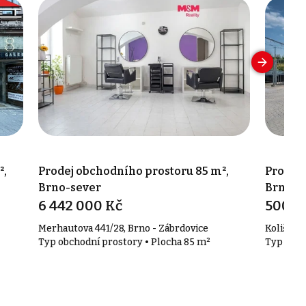
²,
Prodej obchodního prostoru 85 m²,
Prodej 
Brno-sever
Brno - 
6 442 000 Kč
500 0
Merhautova 441/28, Brno - Zábrdovice
Koliště 2
Typ obchodní prostory • Plocha 85 m²
Typ obch