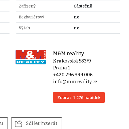
Zařízený
Částečně
Bezbariérový
ne
Výtah
ne
M&M reality
Krakovská 583/9
Praha 1
+420 296 399 006
info@mmreality.cz
Zobraz 1 276 nabídek
tu
Sdílet inzerát