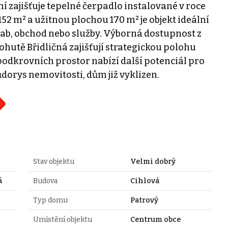
í zajišťuje tepelné čerpadlo instalované v roce
52 m² a užitnou plochou 170 m² je objekt ideální
bab, obchod nebo služby. Výborná dostupnost z
hutě Břidličná zajišťují strategickou polohu
podkrovních prostor nabízí další potenciál pro
ůdorys nemovitosti, dům již vyklizen.
Stav objektu
Velmi dobrý
á
Budova
Cihlová
Typ domu
Patrový
Umístění objektu
Centrum obce