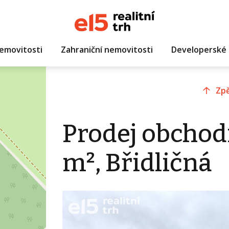
emovitosti
Zahraniční nemovitosti
Developerské 
Zpě
Prodej obchod
m², Břidličná