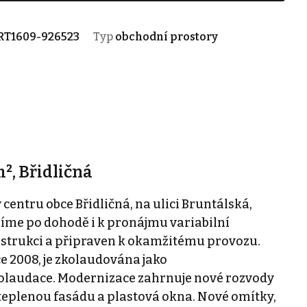
RT1609-926523
Typ
obchodní prostory
², Břidličná
centru obce Břidličná, na ulici Bruntálská,
zíme po dohodě i k pronájmu variabilní
strukci a připraven k okamžitému provozu.
e 2008, je zkolaudována jako
olaudace. Modernizace zahrnuje nové rozvody
Zateplenou fasádu a plastová okna. Nové omítky,