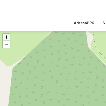
Adresář RK
N
+
−