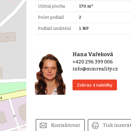
Užitná plocha
170 m²
Počet podlaží
2
Podlaží umístění
1. NP
Hana Vařeková
+420 296 399 006
info@mmreality.cz
Zobraz 4 nabídky
Kontaktovat
Tisk inzerá