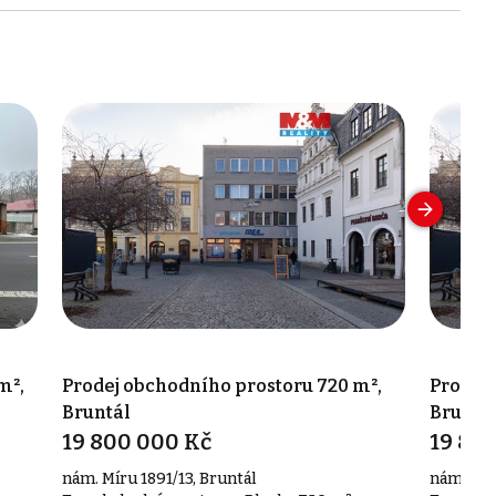
m²,
Prodej obchodního prostoru 720 m²,
Prodej 
Bruntál
Bruntá
19 800 000 Kč
19 80
nám. Míru 1891/13, Bruntál
nám. Mír