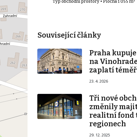
• Plocha 300 m²
Typ obchodní prostory • Plocha 1 055 m²
Související články
Praha kupuj
na Vinohrade
zaplatí téměř
23. 4. 2026
Tři nové obch
změnily majit
realitní fond 
regionech
29. 12. 2025