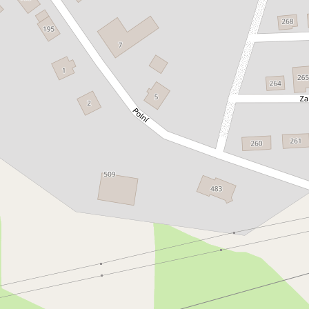
chodní prostory • Plocha 720 m²
Typ obchodní prostory 