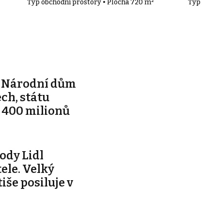
Typ obchodní prostory • Plocha 720 m²
Typ obch
e Národní dům
ch, státu
 400 milionů
ody Lidl
ele. Velký
tiše posiluje v