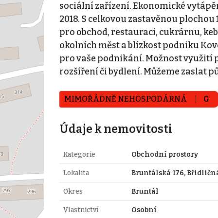
sociální zařízení. Ekonomické vytápěn
2018. S celkovou zastavěnou plochou 1
pro obchod, restauraci, cukrárnu, ke
okolních měst a blízkost podniku Kovo
pro vaše podnikání. Možnost využití 
rozšíření či bydlení. Můžeme zaslat p
MIMOŘÁDNĚ NEHOSPODÁRNÁ
G
Údaje k nemovitosti
Kategorie
Obchodní prostory
Lokalita
Bruntálská 176, Břidličn
Okres
Bruntál
Vlastnictví
Osobní