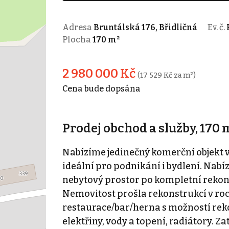
Adresa
Bruntálská 176, Břidličná
Ev. č.
Plocha
170 m²
2 980 000 Kč
(17 529 Kč za m²)
Cena bude dopsána
Prodej obchod a služby, 170 m
Nabízíme jedinečný komerční objekt v 
ideální pro podnikání i bydlení. Nabí
nebytový prostor po kompletní rekon
Nemovitost prošla rekonstrukcí v roc
restaurace/bar/herna s možností rek
elektřiny, vody a topení, radiátory. 