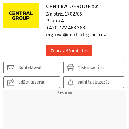
CENTRAL GROUP a.s.
Na strži 1702/65
Praha 4
+420 777 463 383
eiglova@central-group.cz
Zobraz 95 nabídek
Kontaktovat
Tisk inzerátu
Sdílet inzerát
Nahlásit inzerát