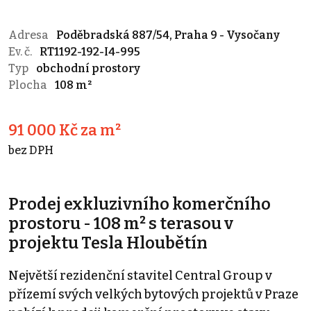
Adresa
Poděbradská 887/54, Praha 9 - Vysočany
Ev. č.
RT1192-192-I4-995
Typ
obchodní prostory
Plocha
108 m²
91 000 Kč za m²
bez DPH
Prodej exkluzivního komerčního
prostoru - 108 m² s terasou v
projektu Tesla Hloubětín
Největší rezidenční stavitel Central Group v
přízemí svých velkých bytových projektů v Praze