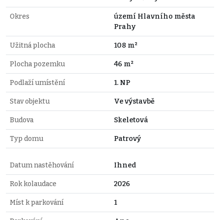
Okres
území Hlavního města
Prahy
Užitná plocha
108 m²
Plocha pozemku
46 m²
Podlaží umístění
1. NP
Stav objektu
Ve výstavbě
Budova
Skeletová
Typ domu
Patrový
Datum nastěhování
Ihned
Rok kolaudace
2026
Míst k parkování
1