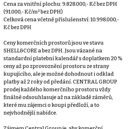
Cena za vnitřní plochu: 9.828.000,- Kč bez DPH
(91.000,- Kč/m² bez DPH)
Celková cena včetně příslušenství: 10.998.000,-
Kč bez DPH
Ceny komerčních prostorů jsou ve stavu
SHELL&CORE a bez DPH. Jsou vázané na
standardní platební kalendář s doplatkem 20 %
ceny až po zprovoznění prostoru ze strany
kupujícího, ale je možné dohodnout i odklad
platby až 2 roky od předání. CENTRAL GROUP
prodej každého komerčního prostoru vždy
finálně odsouhlasuje až na základě záměrů,
které mu zájemci o koupi předloží, a to
nejvhodnější nabídce.
Zájmem Central Group je, aby komerční