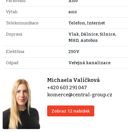
Parkování
Ano
Výtah
ano
Telekomunikace
Telefon, Internet
Doprava
Vlak, Dálnice, Silnice,
MHD, Autobus
Elektřina
230V
Odpad
Veřejná kanalizace
Michaela Valíčková
+420 603 291 047
komerce@central-group.cz
Zobraz 12 nabídek