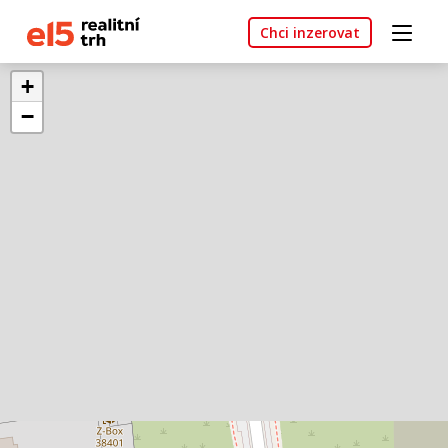
Chci inzerovat
+
−