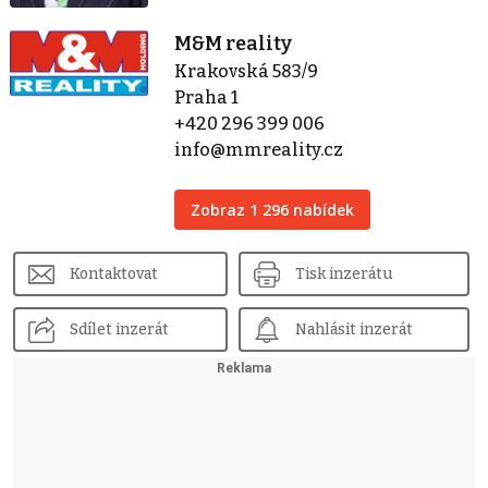
M&M reality
Krakovská 583/9
Praha 1
+420 296 399 006
info@mmreality.cz
Zobraz 1 296 nabídek
Kontaktovat
Tisk inzerátu
Sdílet inzerát
Nahlásit inzerát