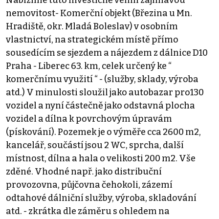
nemovitost- Komerční objekt (Březina u Mn.
Hradiště, okr. Mladá Boleslav) v osobním
vlastnictví, na strategickém místě přímo
sousedícím se sjezdem a nájezdem z dálnice D10
Praha - Liberec 63. km, celek určený ke “
komerčnímu využití “ - (služby, sklady, výroba
atd.) V minulosti sloužil jako autobazar pro130
vozidel a nyní částečně jako odstavná plocha
vozidel a dílna k povrchovým úpravám
(pískování). Pozemek je o výměře cca 2600 m2,
kancelář, součástí jsou 2 WC, sprcha, další
místnost, dílna a hala o velikosti 200 m2. Vše
zděné. Vhodné např. jako distribuční
provozovna, půjčovna čehokoli, zázemí
odtahové dálniční služby, výroba, skladování
atd. - zkrátka dle záměru s ohledem na