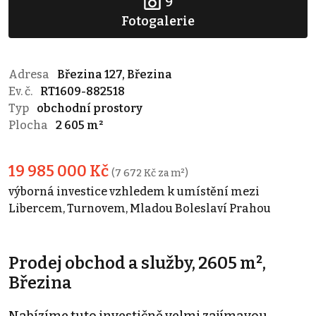
9
Fotogalerie
Adresa
Březina 127, Březina
Ev. č.
RT1609-882518
Typ
obchodní prostory
Plocha
2 605 m²
19 985 000 Kč
(7 672 Kč za m²)
výborná investice vzhledem k umístění mezi
Libercem, Turnovem, Mladou Boleslaví Prahou
Prodej obchod a služby, 2605 m²,
Březina
Nabízíme tuto investičně velmi zajímavou