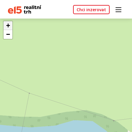
Chci inzerovat
+
−