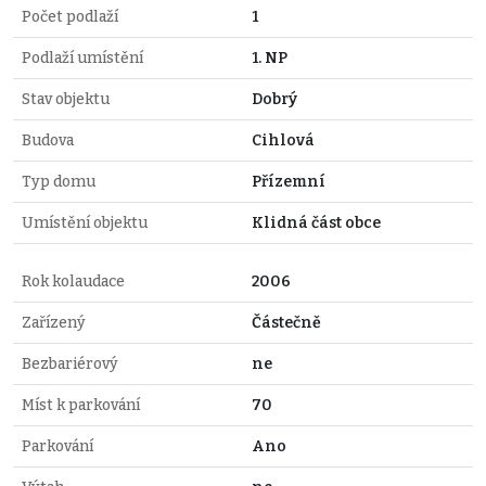
Počet podlaží
1
Podlaží umístění
1. NP
Stav objektu
Dobrý
Budova
Cihlová
Typ domu
Přízemní
Umístění objektu
Klidná část obce
Rok kolaudace
2006
Zařízený
Částečně
Bezbariérový
ne
Míst k parkování
70
Parkování
Ano