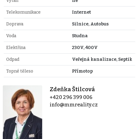
Výtah
ne
Telekomunikace
Internet
Doprava
Silnice, Autobus
Voda
Studna
Elektřina
230V, 400V
Odpad
Veřejná kanalizace, Septik
Topné těleso
Přímotop
Zdeňka Štilcová
+420 296 399 006
info@mmreality.cz