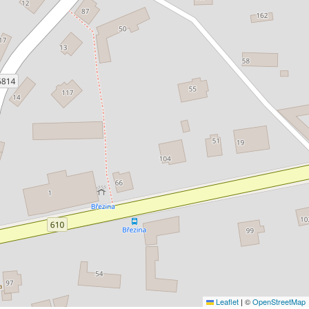
Leaflet
|
©
OpenStreetMap