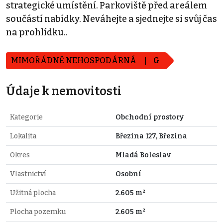
strategické umístění. Parkoviště před areálem
součástí nabídky. Neváhejte a sjednejte si svůj čas
na prohlídku..
MIMOŘÁDNĚ NEHOSPODÁRNÁ
G
Údaje k nemovitosti
Kategorie
Obchodní prostory
Lokalita
Březina 127, Březina
Okres
Mladá Boleslav
Vlastnictví
Osobní
Užitná plocha
2.605 m²
Plocha pozemku
2.605 m²