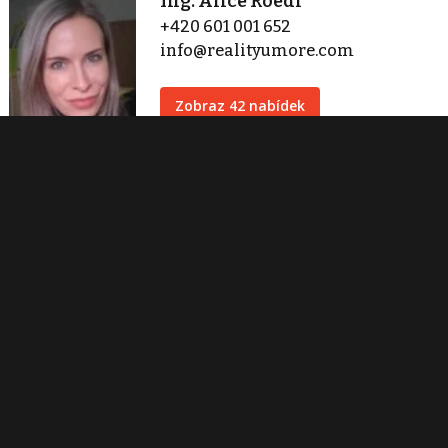
Ing. Alice Roedl
+420 601 001 652
info@realityumore.com
Zobraz 42 nabídek
Realityumore.com
Kaprova 42/14
Praha 1
info@realityumore.com
Zobraz 42 nabídek
Kontaktovat
Tisk inzerátu