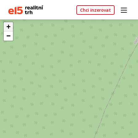
Chci inzerovat
+
−