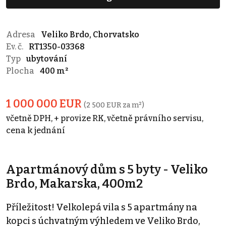
Adresa
Veliko Brdo, Chorvatsko
Ev. č.
RT1350-03368
Typ
ubytování
Plocha
400 m²
1 000 000 EUR
(2 500 EUR za m²)
včetně DPH, + provize RK, včetně právního servisu,
cena k jednání
Apartmánový dům s 5 byty - Veliko
Brdo, Makarska, 400m2
Příležitost! Velkolepá vila s 5 apartmány na
kopci s úchvatným výhledem ve Veliko Brdo,