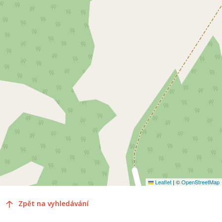
Leaflet
|
©
OpenStreetMap
Zpět na vyhledávání