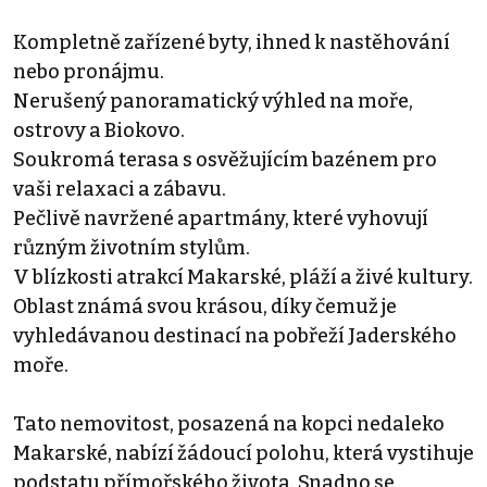
Kompletně zařízené byty, ihned k nastěhování
nebo pronájmu.
Nerušený panoramatický výhled na moře,
ostrovy a Biokovo.
Soukromá terasa s osvěžujícím bazénem pro
vaši relaxaci a zábavu.
Pečlivě navržené apartmány, které vyhovují
různým životním stylům.
V blízkosti atrakcí Makarské, pláží a živé kultury.
Oblast známá svou krásou, díky čemuž je
vyhledávanou destinací na pobřeží Jaderského
moře.
Tato nemovitost, posazená na kopci nedaleko
Makarské, nabízí žádoucí polohu, která vystihuje
podstatu přímořského života. Snadno se