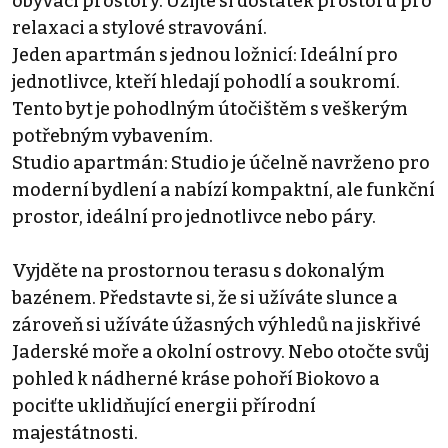
obývací prostory. Užijte si dostatek prostoru pro
relaxaci a stylové stravování.
Jeden apartmán s jednou ložnicí: Ideální pro
jednotlivce, kteří hledají pohodlí a soukromí.
Tento byt je pohodlným útočištěm s veškerým
potřebným vybavením.
Studio apartmán: Studio je účelně navrženo pro
moderní bydlení a nabízí kompaktní, ale funkční
prostor, ideální pro jednotlivce nebo páry.
Vyjděte na prostornou terasu s dokonalým
bazénem. Představte si, že si užíváte slunce a
zároveň si užíváte úžasných výhledů na jiskřivé
Jaderské moře a okolní ostrovy. Nebo otočte svůj
pohled k nádherné kráse pohoří Biokovo a
pociťte uklidňující energii přírodní
majestátnosti.