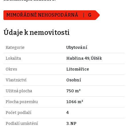
MIMOŘÁDNĚ NEHOSPODÁRNÁ
G
Údaje k nemovitosti
Kategorie
Ubytování
Lokalita
Habřina 49, Úštěk
Okres
Litoměřice
Vlastnictví
Osobní
Užitná plocha
750 m²
Plocha pozemku
1.066 m²
Počet podlaží
4
Podlaží umístění
3. NP