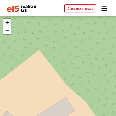
Chci inzerovat
+
−