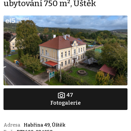
ubytování 750 m², Úštěk
47
Fotogalerie
Adresa
Habřina 49, Úštěk