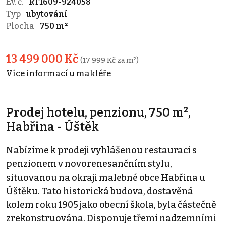
Ev. č.
RT1609-924058
Typ
ubytování
Plocha
750 m²
13 499 000 Kč
(17 999 Kč za m²)
Více informací u makléře
Prodej hotelu, penzionu, 750 m²,
Habřina - Úštěk
Nabízíme k prodeji vyhlášenou restauraci s
penzionem v novorenesančním stylu,
situovanou na okraji malebné obce Habřina u
Úštěku. Tato historická budova, dostavěná
kolem roku 1905 jako obecní škola, byla částečně
zrekonstruována. Disponuje třemi nadzemními