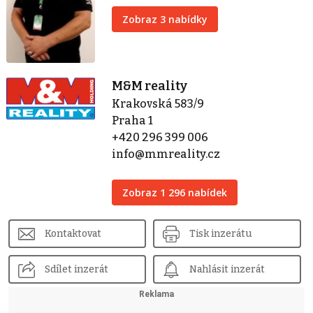
Zobraz 3 nabídky
M&M reality
Krakovská 583/9
Praha 1
+420 296 399 006
info@mmreality.cz
Zobraz 1 296 nabídek
Kontaktovat
Tisk inzerátu
Sdílet inzerát
Nahlásit inzerát