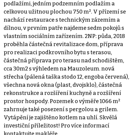
podlažími, jedním podzemním podlažím a
celkovou užitnou plochou 750 m². V přízemí se
nachází restaurace s technickým zázemím a
dílnou, v prvním patře najdeme sedm pokojů s
vlastním sociálním zařízením. 2NP: půda, 2018
proběhla částečná revitalizace dom, příprava
pro realizaci podkrovního bytu s terasou,
částečná příprava pro terasu nad schodištěm,
cca 30m2 s výhledem na Mauzoleum. nová
střecha (pálená taška stodo 12, engoba červená),
všechna nová okna (plast, dvojsklo), částečná
rekonstrukce a rozšíření kuchyně a rozšíření
prostor hospody. Pozemek o výměře 1066 m²
zahrnuje také posezení s pergolou a grilem.
Vytápění je zajištěno kotlem na uhlí. Skvělá
investiční příležitost! Pro více informací
kontaktujte makléře.