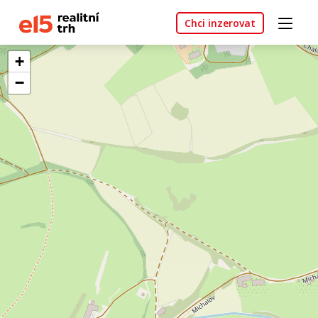
Chci inzerovat
+
−