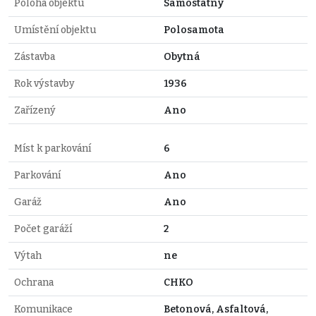
Poloha objektu
Samostatný
Umístění objektu
Polosamota
Zástavba
Obytná
Rok výstavby
1936
Zařízený
Ano
Míst k parkování
6
Parkování
Ano
Garáž
Ano
Počet garáží
2
Výtah
ne
Ochrana
CHKO
Komunikace
Betonová, Asfaltová,