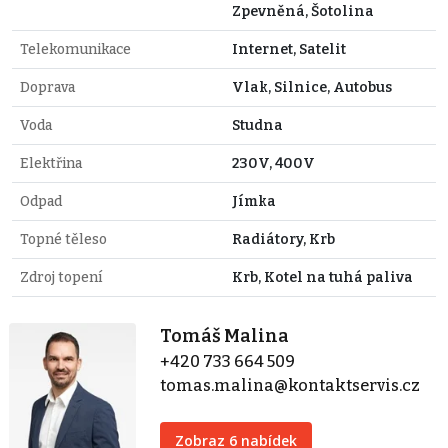
Zpevněná, Šotolina
Telekomunikace
Internet, Satelit
Doprava
Vlak, Silnice, Autobus
Voda
Studna
Elektřina
230V, 400V
Odpad
Jímka
Topné těleso
Radiátory, Krb
Zdroj topení
Krb, Kotel na tuhá paliva
Tomáš Malina
+420 733 664 509
tomas.malina@kontaktservis.cz
Zobraz 6 nabídek