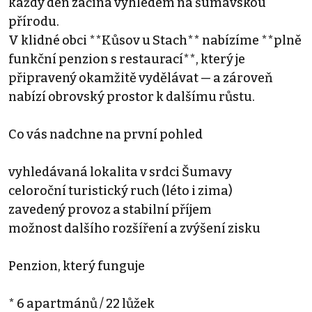
každý den začíná výhledem na šumavskou
přírodu.
V klidné obci **Kůsov u Stach** nabízíme **plně
funkční penzion s restaurací**, který je
připravený okamžitě vydělávat — a zároveň
nabízí obrovský prostor k dalšímu růstu.
Co vás nadchne na první pohled
vyhledávaná lokalita v srdci Šumavy
celoroční turistický ruch (léto i zima)
zavedený provoz a stabilní příjem
možnost dalšího rozšíření a zvýšení zisku
Penzion, který funguje
* 6 apartmánů / 22 lůžek