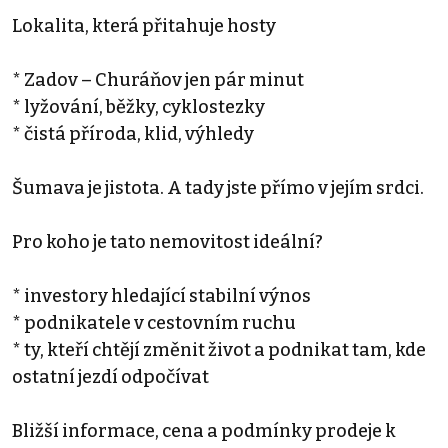
Lokalita, která přitahuje hosty
* Zadov – Churáňov jen pár minut
* lyžování, běžky, cyklostezky
* čistá příroda, klid, výhledy
Šumava je jistota. A tady jste přímo v jejím srdci.
Pro koho je tato nemovitost ideální?
* investory hledající stabilní výnos
* podnikatele v cestovním ruchu
* ty, kteří chtějí změnit život a podnikat tam, kde
ostatní jezdí odpočívat
Bližší informace, cena a podmínky prodeje k