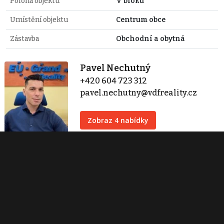
Poloha objektu
V bloku
Umístění objektu
Centrum obce
Zástavba
Obchodní a obytná
Pavel Nechutný
+420 604 723 312
pavel.nechutny@vdfreality.cz
Zobraz 4 nabídky
Centrála společnosti
Varnsdorf
Kmochova 585
Varnsdorf
+420 604 723 312
info@vdfreality.cz