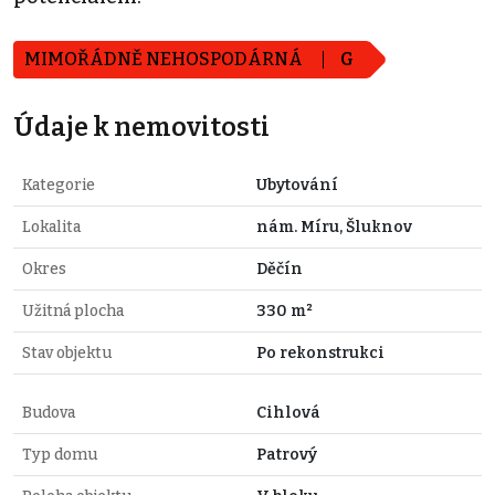
MIMOŘÁDNĚ NEHOSPODÁRNÁ
G
Údaje k nemovitosti
Kategorie
Ubytování
Lokalita
nám. Míru, Šluknov
Okres
Děčín
Užitná plocha
330 m²
Stav objektu
Po rekonstrukci
Budova
Cihlová
Typ domu
Patrový