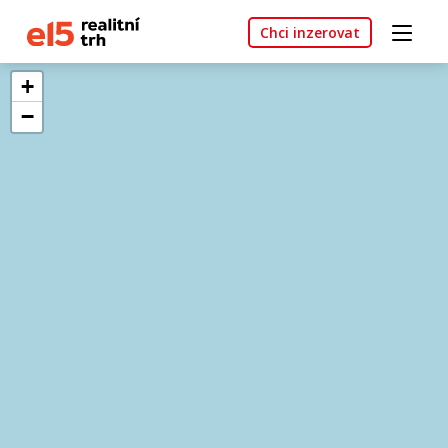
Chci inzerovat
+
−