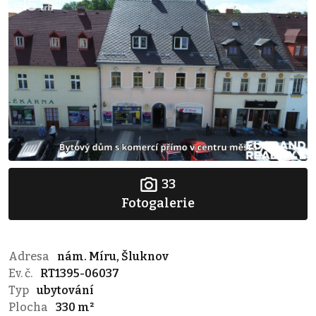
33
Fotogalerie
Adresa
nám. Míru, Šluknov
Ev. č.
RT1395-06037
Typ
ubytování
Plocha
330 m²