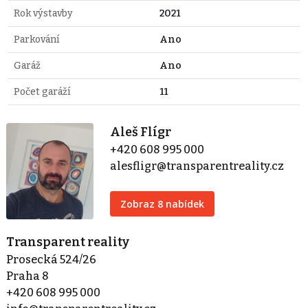
Rok výstavby
2021
Parkování
Ano
Garáž
Ano
Počet garáží
11
Aleš Flígr
+420 608 995 000
alesfligr@transparentreality.cz
Zobraz 8 nabídek
Transparent reality
Prosecká 524/26
Praha 8
+420 608 995 000