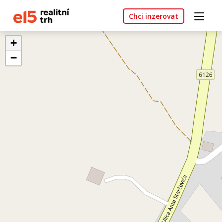
Chci inzerovat
+
−