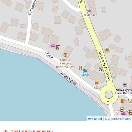
Leaflet
|
©
OpenStreetMap
Zpět na vyhledávání