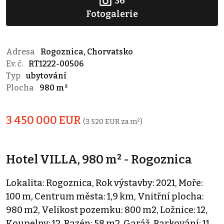
36
Fotogalerie
Adresa
Rogoznica, Chorvatsko
Ev. č.
RT1222-00506
Typ
ubytování
Plocha
980 m²
3 450 000 EUR
(3 520 EUR za m²)
Hotel VILLA, 980 m² - Rogoznica
Lokalita: Rogoznica, Rok výstavby: 2021, Moře:
100 m, Centrum města: 1,9 km, Vnitřní plocha:
980 m2, Velikost pozemku: 800 m2, Ložnice: 12,
Koupelny: 12, Bazén: 58 m2, Garáž, Parkování: 11,