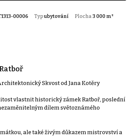
T1313-00006
Typ
ubytování
Plocha
3 000 m²
 Ratboř
Architektonický Skvost od Jana Kotěry
tost vlastnit historický zámek Ratboř, poslední
e nezaměnitelným dílem světoznámého
amátkou, ale také živým důkazem mistrovství a