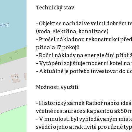
Technický stav:
- Objekt se nachází ve velmi dobrém 
(voda, elektřina, kanalizace)
- Prošel nákladnou rekonstrukcí před 2
přidala 17 pokojů
- Roční náklady na energie činí přibli
- Vytápění zajišťuje moderní kotel na 
- Aktuálně je potřeba investovat do ú
Možnosti využití:
- Historický zámek Ratboř nabízí id
včetně restaurace s kapacitou až 50 m
- V minulosti byl vyhledávaným míste
svědčí o jeho atraktivitě pro různé t