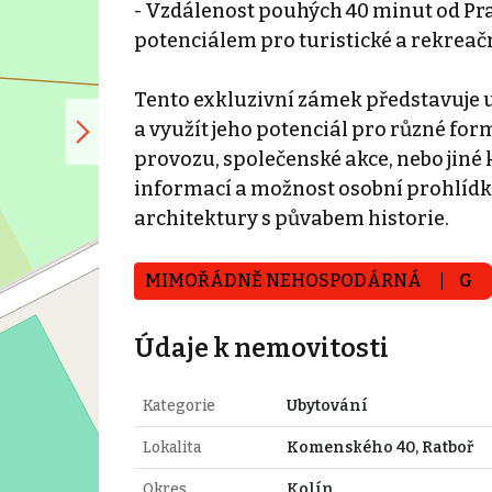
- Vzdálenost pouhých 40 minut od Prah
potenciálem pro turistické a rekreačn
Tento exkluzivní zámek představuje un
a využít jeho potenciál pro různé form
provozu, společenské akce, nebo jiné 
informací a možnost osobní prohlídky
architektury s půvabem historie.
MIMOŘÁDNĚ NEHOSPODÁRNÁ
G
Údaje k nemovitosti
Kategorie
Ubytování
Lokalita
Komenského 40, Ratboř
Okres
Kolín