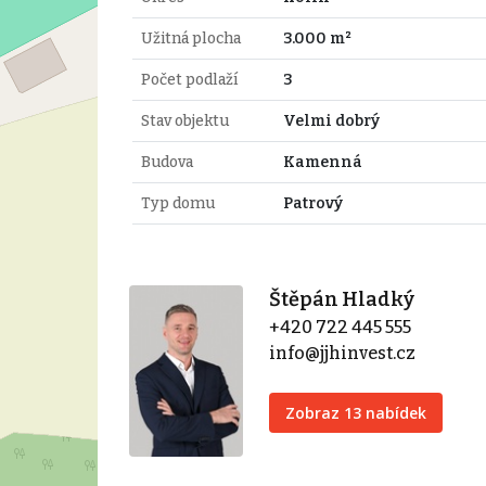
Užitná plocha
3.000 m²
Počet podlaží
3
Stav objektu
Velmi dobrý
Budova
Kamenná
Typ domu
Patrový
Štěpán Hladký
+420 722 445 555
info@jjhinvest.cz
Zobraz 13 nabídek