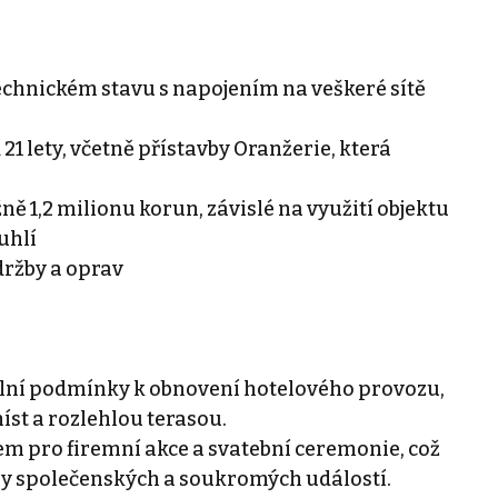
technickém stavu s napojením na veškeré sítě
1 lety, včetně přístavby Oranžerie, která
žně 1,2 milionu korun, závislé na využití objektu
uhlí
držby a oprav
eální podmínky k obnovení hotelového provozu,
íst a rozlehlou terasou.
m pro firemní akce a svatební ceremonie, což
ypy společenských a soukromých událostí.