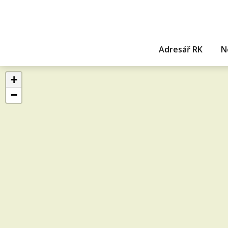
Adresář RK
N
+
−