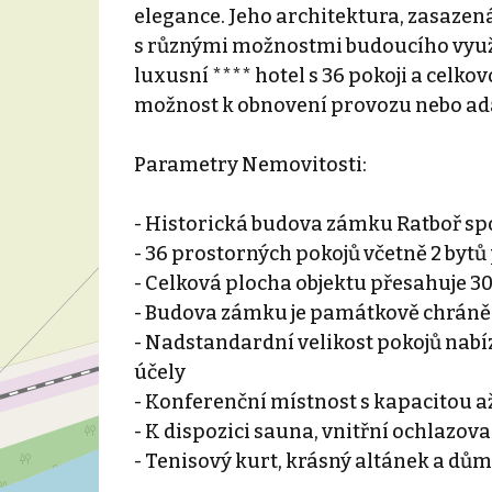
elegance. Jeho architektura, zasazená
s různými možnostmi budoucího využi
luxusní **** hotel s 36 pokoji a celko
možnost k obnovení provozu nebo ada
Parametry Nemovitosti:
- Historická budova zámku Ratboř sp
- 36 prostorných pokojů včetně 2 byt
- Celková plocha objektu přesahuje 
- Budova zámku je památkově chráněná
- Nadstandardní velikost pokojů nabíz
účely
- Konferenční místnost s kapacitou až
- K dispozici sauna, vnitřní ochlazov
- Tenisový kurt, krásný altánek a dů