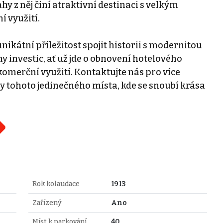
y z něj činí atraktivní destinaci s velkým
í využití.
ikátní příležitost spojit historii s modernitou
y investic, ať už jde o obnovení hotelového
komerční využití. Kontaktujte nás pro více
 tohoto jedinečného místa, kde se snoubí krása
Rok kolaudace
1913
Zařízený
Ano
Míst k parkování
40