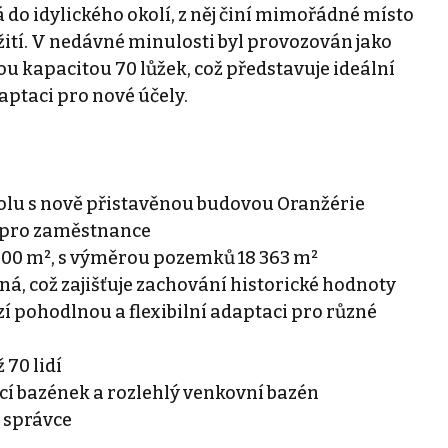
 do idylického okolí, z něj činí mimořádné místo
tí. V nedávné minulosti byl provozován jako
vou kapacitou 70 lůžek, což představuje ideální
ptaci pro nové účely.
olu s nově přistavěnou budovou Oranžérie
ů pro zaměstnance
3000 m², s výměrou pozemků 18 363 m²
, což zajišťuje zachování historické hodnoty
í pohodlnou a flexibilní adaptaci pro různé
 70 lidí
ací bazének a rozlehlý venkovní bazén
m správce