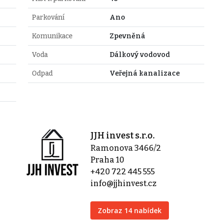
Parkování
Ano
Komunikace
Zpevněná
Voda
Dálkový vodovod
Odpad
Veřejná kanalizace
JJH invest s.r.o.
Ramonova 3466/2
Praha 10
+420 722 445 555
info@jjhinvest.cz
Zobraz 14 nabídek