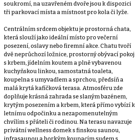
soukromí, na uzavřeném dvoře jsou k dispozici
tři parkovací místa a místnost pro kola či lyže.
Centrálním srdcem objektu je prostorná chata,
která slouží jako ideální místo pro večerní
posezení, oslavy nebo firemní akce. Chatu tvoří
dvě neprůchozí ložnice, prostorný obývací pokoj
s krbem, jídelním koutem a plně vybavenou
kuchyňskou linkou, samostatná toaleta,
koupelna s umyvadlem a sprchou, předsíň a
malá krytá kafíčková terasa. Atmosféru zde
doplňuje krásná zahrada se slaným bazénem,
krytým posezením a krbem, která přímo vybízí k
letnímu odpočinku a nezapomenutelným
chvílím s přáteli či rodinou. Na terasu navazuje
privátní wellness domek s finskou saunou,
infrasaunou a horkým koupacím sudem s