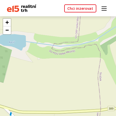
Chci inzerovat
+
−