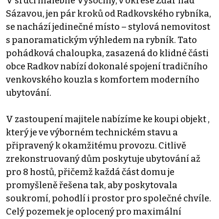
V srdci malebné Vysočiny, v okrese Žďár nad
Sázavou, jen pár kroků od Radkovského rybníka,
se nachází jedinečné místo – stylová nemovitost
s panoramatickým výhledem na rybník. Tato
pohádková chaloupka, zasazená do klidné části
obce Radkov nabízí dokonalé spojení tradičního
venkovského kouzla s komfortem moderního
ubytování.
V zastoupení majitele nabízíme ke koupi objekt ,
který je ve výborném technickém stavu a
připravený k okamžitému provozu. Citlivě
zrekonstruovaný dům poskytuje ubytování až
pro 8 hostů, přičemž každá část domu je
promyšleně řešena tak, aby poskytovala
soukromí, pohodlí i prostor pro společné chvíle.
Celý pozemek je oplocený pro maximální