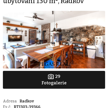
ubytování 130 m², Radkov
29
Fotogalerie
Adresa
Radkov
Ev. č.
RT1303-39366