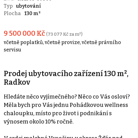
Typ
ubytování
Plocha
130 m²
9 500 000 Kč
(73 077 Kč za m²)
včetně poplatků, včetně provize, včetně právního
servisu
Prodej ubytovacího zařízení 130 m²,
Radkov
Hledáte něco vyjímečného? Něco co Vás osloví?
Měla bych pro Vás jednu Pohádkovou wellness
chaloupku, místo pro život i podnikání s
výnosem okolo 10% ročně.