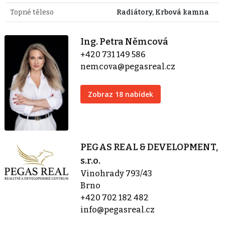
Topné těleso
Radiátory, Krbová kamna
Ing. Petra Němcová
+420 731 149 586
nemcova@pegasreal.cz
Zobraz 18 nabídek
PEGAS REAL & DEVELOPMENT,
s.r.o.
Vinohrady 793/43
Brno
+420 702 182 482
info@pegasreal.cz