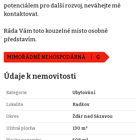
potenciálem pro další rozvoj, neváhejte mě
kontaktovat.
Ráda Vám toto kouzelné místo osobně
představím.
MIMOŘÁDNĚ NEHOSPODÁRNÁ
G
Údaje k nemovitosti
Kategorie
Ubytování
Lokalita
Radkov
Okres
Žďár nad Sázavou
Užitná plocha
130 m²