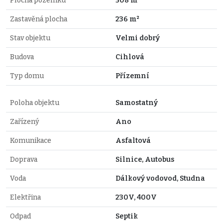
Plocha pozemku
508 m²
Zastavěná plocha
236 m²
Stav objektu
Velmi dobrý
Budova
Cihlová
Typ domu
Přízemní
Poloha objektu
Samostatný
Zařízený
Ano
Komunikace
Asfaltová
Doprava
Silnice, Autobus
Voda
Dálkový vodovod, Studna
Elektřina
230V, 400V
Odpad
Septik