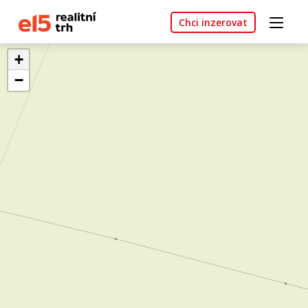
Chci inzerovat
+
−