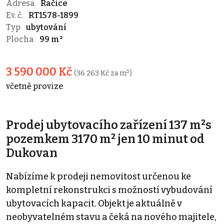
Adresa
Račice
Ev. č.
RT1578-1899
Typ
ubytování
Plocha
99 m²
3 590 000 Kč
(36 263 Kč za m²)
včetně provize
Prodej ubytovacího zařízení 137 m²s
pozemkem 3170 m² jen 10 minut od
Dukovan
Nabízíme k prodeji nemovitost určenou ke
kompletní rekonstrukci s možností vybudování
ubytovacích kapacit. Objekt je aktuálně v
neobyvatelném stavu a čeká na nového majitele,