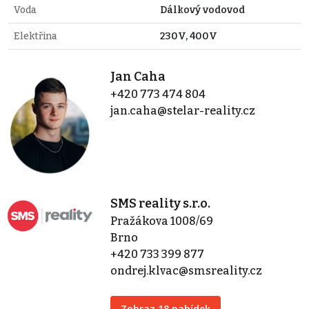
Voda
Dálkový vodovod
Elektřina
230V, 400V
Jan Caha
+420 773 474 804
jan.caha@stelar-reality.cz
SMS reality s.r.o.
Pražákova 1008/69
Brno
+420 733 399 877
ondrej.klvac@smsreality.cz
Zobraz 18 nabídek