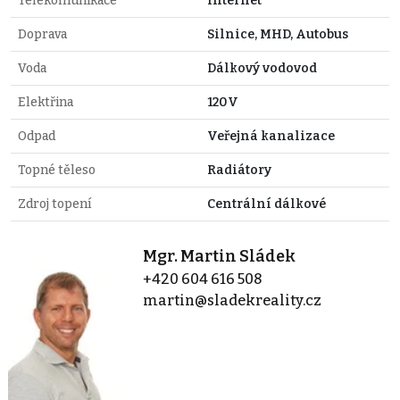
Telekomunikace
Internet
Doprava
Silnice, MHD, Autobus
Voda
Dálkový vodovod
Elektřina
120V
Odpad
Veřejná kanalizace
Topné těleso
Radiátory
Zdroj topení
Centrální dálkové
Mgr. Martin Sládek
+420 604 616 508
martin@sladekreality.cz