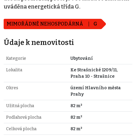
uváděna energetická třída G.
MIMOŘÁDNĚ NEHOSPODÁRNÁ
G
Údaje k nemovitosti
Kategorie
Ubytování
Lokalita
Ke Strašnické 1209/11,
Praha 10 - Strašnice
Okres
území Hlavního města
Prahy
Užitná plocha
82 m²
Podlahová plocha
82 m²
Celková plocha
82 m²