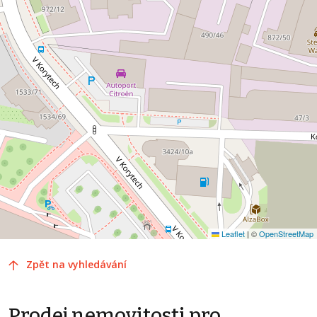
Leaflet
|
©
OpenStreetMap
Zpět na vyhledávání
Prodej nemovitosti pro