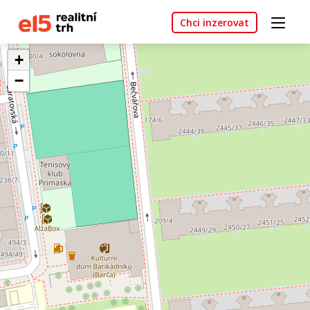
Chci inzerovat
+
−