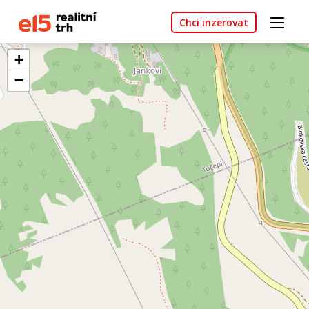
Chci inzerovat
+
−