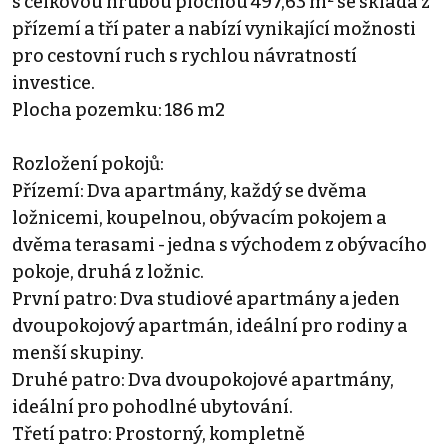
s celkovou hrubou plochou 497,63 m² se skládá z
přízemí a tří pater a nabízí vynikající možnosti
pro cestovní ruch s rychlou návratností
investice.
Plocha pozemku: 186 m2
Rozložení pokojů:
Přízemí: Dva apartmány, každý se dvěma
ložnicemi, koupelnou, obývacím pokojem a
dvěma terasami - jedna s východem z obývacího
pokoje, druhá z ložnic.
První patro: Dva studiové apartmány a jeden
dvoupokojový apartmán, ideální pro rodiny a
menší skupiny.
Druhé patro: Dva dvoupokojové apartmány,
ideální pro pohodlné ubytování.
Třetí patro: Prostorný, kompletně