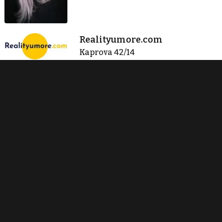
Realityumore.com
Kaprova 42/14
Praha 1
info@realityumore.com
Zobraz 42 nabídek
Kontaktovat
Tisk inzerátu
Sdílet inzerát
Nahlásit inzerát