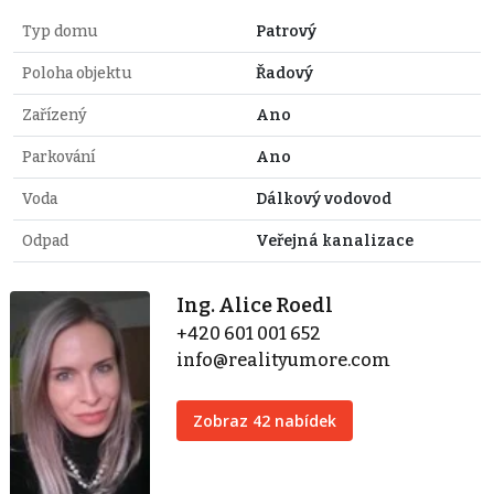
Typ domu
Patrový
Poloha objektu
Řadový
Zařízený
Ano
Parkování
Ano
Voda
Dálkový vodovod
Odpad
Veřejná kanalizace
Ing. Alice Roedl
+420 601 001 652
info@realityumore.com
Zobraz 42 nabídek