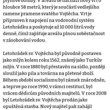
plynové bomby. V areálu se nachází nový vrt o
hloubce 58 metrů, který je součástí vedlejšího
ramene pramene svatého Vojtěcha. Vrt je
připraven k napojení na vodovodní systém
Letohrádku a poskytuje až 10 000 litrů vody
denně, čímž zajišťuje areálu plnou soběstačnost
v zásobování vodou.
Letohrádek sv. Vojtěcha byl původně postaven
jako mlýn kolem roku 1562, známý jako Turkův
mlýn. V roce 1880 byl přestavěn na sídlo, později
sloužil jako pila a továrna na pletené zboží.
Během období socialismu byl zámek znárodněn,
a teprve po roce 1990, v rámci restitucí, byl
vrácen dědicům původních majitelů. V roce 2008
byl Letohrádek sv. Vojtěcha prodán jako
opuštěná stavba. Nový majitel pak zahájil