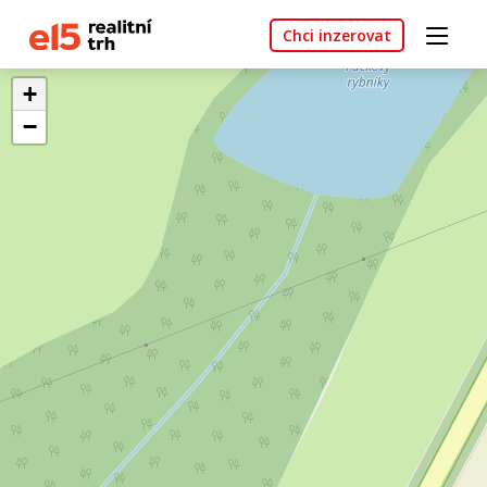
Chci inzerovat
+
−