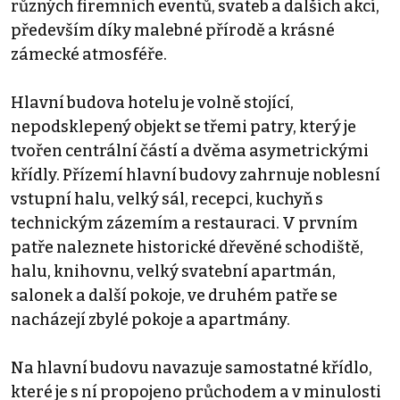
různých firemních eventů, svateb a dalších akcí,
především díky malebné přírodě a krásné
zámecké atmosféře.
Hlavní budova hotelu je volně stojící,
nepodsklepený objekt se třemi patry, který je
tvořen centrální částí a dvěma asymetrickými
křídly. Přízemí hlavní budovy zahrnuje noblesní
vstupní halu, velký sál, recepci, kuchyň s
technickým zázemím a restauraci. V prvním
patře naleznete historické dřevěné schodiště,
halu, knihovnu, velký svatební apartmán,
salonek a další pokoje, ve druhém patře se
nacházejí zbylé pokoje a apartmány.
Na hlavní budovu navazuje samostatné křídlo,
které je s ní propojeno průchodem a v minulosti