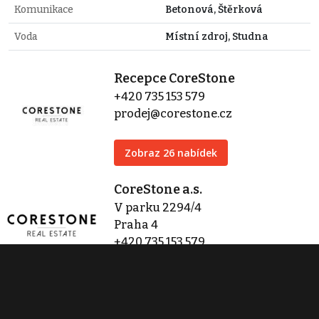
Komunikace
Betonová, Štěrková
Voda
Místní zdroj, Studna
Recepce CoreStone
+420 735 153 579
prodej@corestone.cz
Zobraz 26 nabídek
CoreStone a.s.
V parku 2294/4
Praha 4
+420 735 153 579
prodej@corestone.cz
Zobraz 26 nabídek