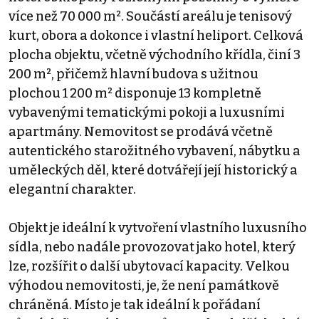
více než 70 000 m². Součástí areálu je tenisový
kurt, obora a dokonce i vlastní heliport. Celková
plocha objektu, včetně východního křídla, činí 3
200 m², přičemž hlavní budova s užitnou
plochou 1 200 m² disponuje 13 kompletně
vybavenými tematickými pokoji a luxusními
apartmány. Nemovitost se prodává včetně
autentického starožitného vybavení, nábytku a
uměleckých děl, které dotvářejí její historický a
elegantní charakter.
Objekt je ideální k vytvoření vlastního luxusního
sídla, nebo nadále provozovat jako hotel, který
lze, rozšířit o další ubytovací kapacity. Velkou
výhodou nemovitosti, je, že není památkově
chráněná. Místo je tak ideální k pořádaní