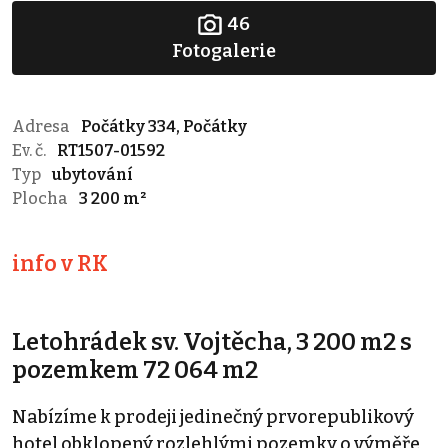
46
Fotogalerie
Adresa
Počátky 334, Počátky
Ev. č.
RT1507-01592
Typ
ubytování
Plocha
3 200 m²
info v RK
Letohrádek sv. Vojtěcha, 3 200 m2 s
pozemkem 72 064 m2
Nabízíme k prodeji jedinečný prvorepublikový
hotel obklopený rozlehlými pozemky o výměře